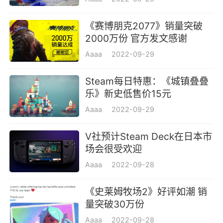
《赛博朋克2077》销量突破
2000万份 官方发文感谢
Aaaa
2022-09-29
Steam每日特惠：《城镇叠叠
乐》新史低售价15元
Aaaa
2022-09-29
V社预计Steam Deck在日本市
场会很受欢迎
Aaaa
2022-09-28
《史莱姆牧场2》好评如潮 销
量突破30万份
Aaaa
2022-09-28