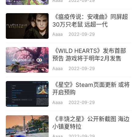
Aaaa
2022-09-29
《瘟疫传说：安魂曲》同屏超
30万只老鼠 远超一代
Aaaa
2022-09-29
《WILD HEARTS》发布首部
预告 游戏将于明年2月发售
Aaaa
2022-09-29
《星空》Steam页面更新 或将
开启预购
Aaaa
2022-09-29
《丰饶之星》公开新截图 海边
小镇夏特拉
Aaaa
2022-09-29