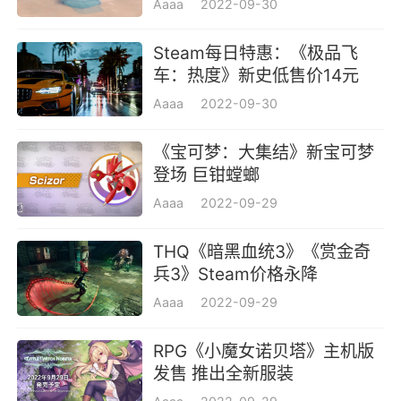
Aaaa
2022-09-30
Steam每日特惠：《极品飞
车：热度》新史低售价14元
Aaaa
2022-09-30
《宝可梦：大集结》新宝可梦
登场 巨钳螳螂
Aaaa
2022-09-29
THQ《暗黑血统3》《赏金奇
兵3》Steam价格永降
Aaaa
2022-09-29
RPG《小魔女诺贝塔》主机版
发售 推出全新服装