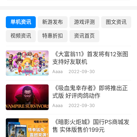
单机资讯
新游发布
游戏评测
图文资讯
视频资讯
特惠折扣
资讯首页
《大富翁11》首发将有12张图
支持好友联机
Aaaa
2022-09-30
《吸血鬼幸存者》即将推出正
式版 好评肉鸽动作
Aaaa
2022-09-30
《暗影火炬城》国行PS商城发
售 实体版售价199元