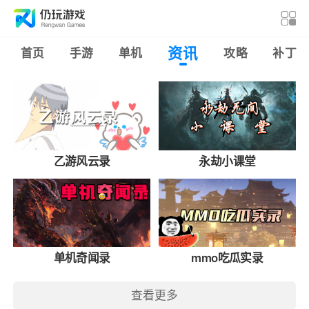
资讯
首页
手游
单机
攻略
补丁
乙游风云录
永劫小课堂
单机奇闻录
mmo吃瓜实录
查看更多