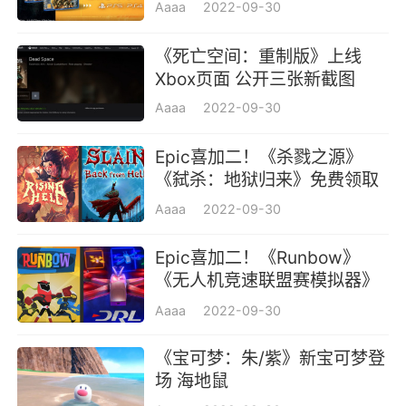
Aaaa
2022-09-30
《死亡空间：重制版》上线
Xbox页面 公开三张新截图
Aaaa
2022-09-30
Epic喜加二！《杀戮之源》
《弑杀：地狱归来》免费领取
地址
Aaaa
2022-09-30
Epic喜加二！《Runbow》
《无人机竞速联盟赛模拟器》
现可免费领取！
Aaaa
2022-09-30
《宝可梦：朱/紫》新宝可梦登
场 海地鼠