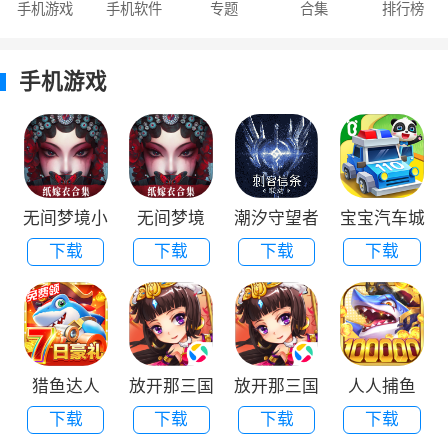
手机游戏
手机软件
专题
合集
排行榜
手机游戏
无间梦境小
无间梦境
潮汐守望者
宝宝汽车城
下载
下载
下载
下载
米版
市
猎鱼达人
放开那三国
放开那三国
人人捕鱼
下载
下载
下载
下载
最新版