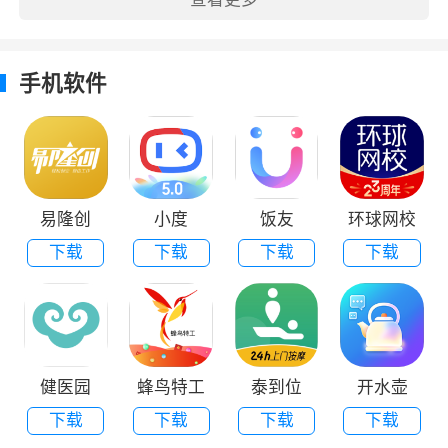
手机软件
易隆创
小度
饭友
环球网校
下载
下载
下载
下载
健医园
蜂鸟特工
泰到位
开水壶
下载
下载
下载
下载