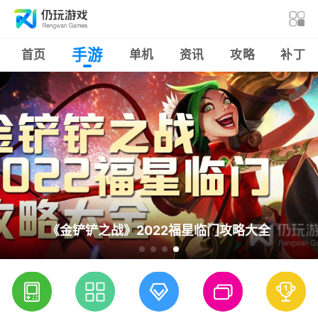
手游
首页
单机
资讯
攻略
补丁
王者荣耀2022年3月活动大全 草长莺飞三月好春
《金铲铲之战》2022福星临门攻略大全
《金铲铲之战》2022福星临门攻略大全
阴阳师三月活动大全 泰山归来不见岳
《赏金侦探》全案件通关攻略大全