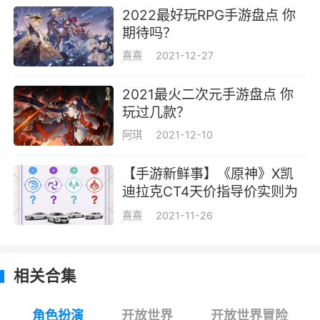
奖励有原石，经验，角色突破材料等等。
2022最好玩RPG手游盘点 你
期待吗？
三、采集
熹熹
2021-12-27
采集矿石还有植物，矿石可以用来打造装
2021最火二次元手游盘点 你
备，植物可以用来给角色突破，还有制作料理。
玩过几款？
四、开箱子
阿琪
2021-12-10
在做以上事情的时候看到的箱子开一开。
【手游新鲜事】《原神》X凯
迪拉克CT4天价指导价实则为
游戏背景
造谣
熹熹
2021-11-26
在七种元素交汇的大陆——「提瓦特」，每
个人都可以成为神。
相关合集
你从世界之外漂流而来，降临大地。在这广
阔的世界中，你自由旅行、结识同伴、寻找掌控
角色扮演
开放世界
开放世界冒险