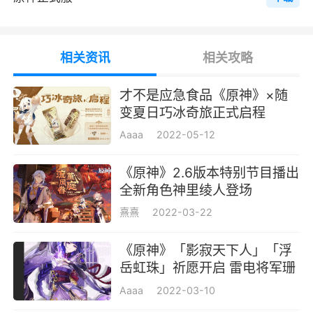
岩↔水/火/冰/雷： 触发结晶，会掉落结
晶，拾取后能获取对应元素属性的护盾
相关资讯
相关攻略
每日必做
才不是应急食品《原神》×随
一、清体力
变夏日巧冰奇旅正式启程
Aaaa
2022-05-12
体力可以用在刷圣遗物本（40级以后），藏
金之花获得摩拉，刷启示之花拿经验本。
《原神》2.6版本特别节目播出
全新角色神里绫人登场
刷天赋升级本，开放世界BOSS获得角色突
破材料。
熹熹
2022-03-22
二、每日委托
《原神》「影寂天下人」「浮
岳虹珠」祈愿开启 雷电将军珊
每天更新的4个委托任务，刷完4个还可以领
瑚宫心海限时返场
Aaaa
2022-03-10
取额外奖励。