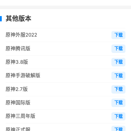
冰↔火：触发融化，加成伤害
水↔火：触发蒸发，加成伤害
其他版本
雷↔火：触发超载，造成额外的火系爆炸伤
原神外服2022
下载
害，爆炸具有击飞效果
原神腾讯版
下载
雷↔水：触发感电，使雷电伤害在敌人间进
行传导
原神3.8版
下载
雷↔冰：触发超导，造成冰属性伤害的同时
原神手游破解版
下载
降低防御
原神2.7版
下载
水↔冰：触发冻结，冻住敌人使其短时间内
原神国际版
下载
不能行动
风↔水/火/冰/雷：触发扩散，造成一次对应
原神三周年版
下载
元素的aoe伤害
原神正式服
下载