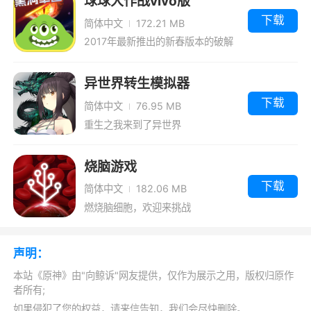
球球大作战vivo版
下载
简体中文
172.21 MB
【新区域】纳塔
2017年最新推出的新春版本的破解
嵴锋的勇士引领荣花的道路，流泉的游龙捎
版
来终夜的消息。在沙与海的彼端，炽烈的长诗回
异世界转生模拟器
荡在圣火永燃的国度。
下载
简体中文
76.95 MB
重生之我来到了异世界
穿过万火的祭场与夜之谜境，在这人龙共生
的土地上，史无前例的冒险即将展开。
烧脑游戏
【新角色】玛拉妮、基尼奇、卡齐娜
下载
简体中文
182.06 MB
燃烧脑细胞，欢迎来挑战
「哗啦啦逐浪客 · 玛拉妮(水)」，梅兹特利的
领路人，使用法器的五星水元素角色；
声明：
「回火之狩 · 基尼奇(草)」，维茨特兰的猎龙
本站《原神》由"向鲸诉"网友提供，仅作为展示之用，版权归原作
人，使用双手剑的五星草元素角色；
者所有;
如果侵犯了您的权益，请来信告知，我们会尽快删除。