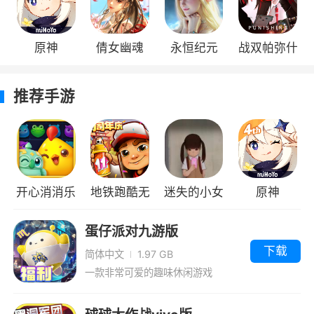
2、多种不同的怪物形象，选择不同的萌娘
培养，对应其副本的战斗出奇制胜；
原神
倩女幽魂
永恒纪元
战双帕弥什
3、精彩超燃的战斗画面，3D视角完美呈
现，精彩刺激的连招非常的华丽炫酷。
推荐手游
小编评价
原神作为一款划时代的开放世界冒险手游，
游戏当中玩家将会控制自己的就是开启冒险，还
开心消消乐
地铁跑酷无
迷失的小女
原神
可以抽取不同的角色和武器，有着不同的属性，
玩家需要利用好不同属性之间的克制关系进行战
限钥匙无限
孩1.52中文
蛋仔派对九游版
斗。
金币国际服
版
下载
简体中文
1.97 GB
一款非常可爱的趣味休闲游戏
更新日志
全新5.0版本「荣花与炎日之途」现已推出！