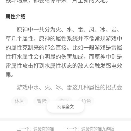
战斗场景，都会给你带来一片全新的天地。
属性介绍
原神中一共分为火、水、雷、风、冰、岩、
草几个属性。原神的属性系统并不像常规游戏中
的属性克制来的那么直接。比如一般游戏是雷属
性打水属性会有明显的伤害加成，而原神中则是
雷属性攻击打到水属性状态的敌人会触发感电效
果。
游戏中水、火、冰、雷这几种属性的招式会
赋予敌人属性状态(风、岩不会赋予属性状态)，
休闲
冒险
模拟
角色
而不少敌人本身也带有属性。通过不同的属性组
阅读全文
合能带来额外的伤害和其他加成效果，这也就是
游戏中的元素反应系统了。
上一个：遇见你的猫
下一个：遇见你的猫九游版