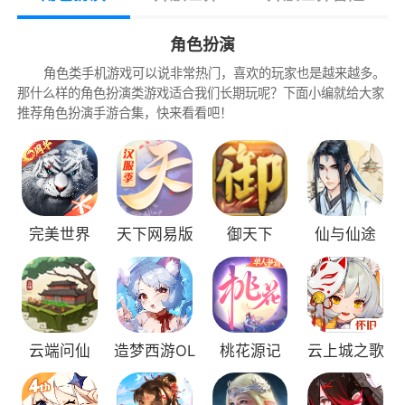
尘世元素的七神，直到与分离的血亲重聚，在终
点见证一切旅途的沉淀。
角色扮演
维系者正在死去，创造者尚未到来。面对无
角色类手机游戏可以说非常热门，喜欢的玩家也是越来越多。
那什么样的角色扮演类游戏适合我们长期玩呢？下面小编就给大家
法掌控的境遇，人类总会喟叹自身的无力……
推荐角色扮演手游合集，快来看看吧！
但在人生最陡峭的转折处，若有凡人的渴望
达到极致，神明的视线就将投射而下。
当失散的双子在尘沙中重聚、世界的谜底在
「神之眼」中尽数显现之时——旅行者，你将去
完美世界
天下网易版
御天下
仙与仙途
往何方？
游戏特色
云端问仙
造梦西游OL
桃花源记
云上城之歌
1、充满科技感的战斗场面，你将操纵着不同
的萌娘英雄在这里展开激烈的厮杀；