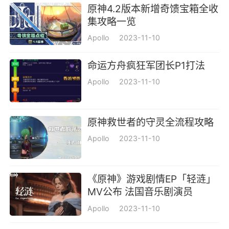
原神4.2版本新增奇馈宝箱全收
集攻略一览
Apollo
2023-11-10
命运方舟疯狂军团长P1打法
Apollo
2023-11-10
原神救世者的守灵全流程攻略
Apollo
2023-11-10
《原神》游戏剧情EP「轻涟」
MV公布 法国音乐剧演员
Cécilia Cara表演一览
Apollo
2023-11-10