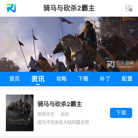
骑马与砍杀2霸主
资讯
首页
攻略
下载
补丁
配置
骑马与砍杀2霸主
下载
简体中文
未知
成为卡拉迪亚大陆的霸主吧