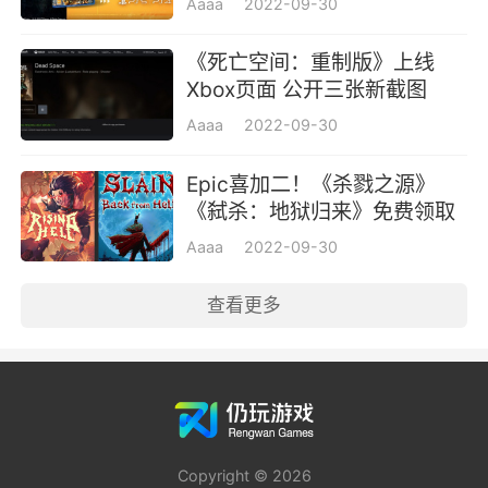
Aaaa
2022-09-30
《死亡空间：重制版》上线
Xbox页面 公开三张新截图
Aaaa
2022-09-30
Epic喜加二！《杀戮之源》
《弑杀：地狱归来》免费领取
地址
Aaaa
2022-09-30
查看更多
Copyright © 2026