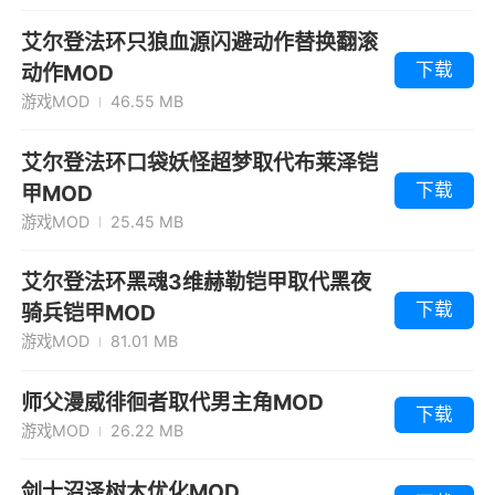
艾尔登法环只狼血源闪避动作替换翻滚
下载
动作MOD
游戏MOD
46.55 MB
艾尔登法环口袋妖怪超梦取代布莱泽铠
下载
甲MOD
游戏MOD
25.45 MB
艾尔登法环黑魂3维赫勒铠甲取代黑夜
下载
骑兵铠甲MOD
游戏MOD
81.01 MB
师父漫威徘徊者取代男主角MOD
下载
游戏MOD
26.22 MB
剑士沼泽树木优化MOD