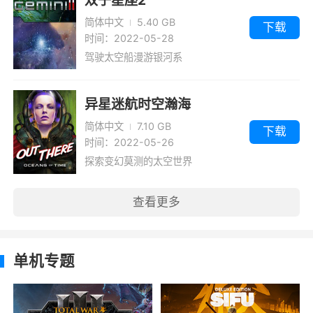
简体中文
5.40 GB
下载
时间：2022-05-28
驾驶太空船漫游银河系
异星迷航时空瀚海
简体中文
7.10 GB
下载
时间：2022-05-26
探索变幻莫测的太空世界
查看更多
单机专题