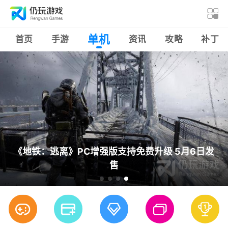
单机
首页
手游
资讯
攻略
补丁
《地铁：逃离》PC增强版支持免费升级 5月6日发
《地铁：逃离》PC增强版支持免费升级 5月6日发
国行《超级马力欧派对》5月6日开启预售 售价
国行《超级马力欧派对》5月6日开启预售 售价
大型多人在线游戏《坦克世界》今日正式登陆
《海洋之王》Steam开启预购 国区售价78元
STEAM
299元
299元
售
售