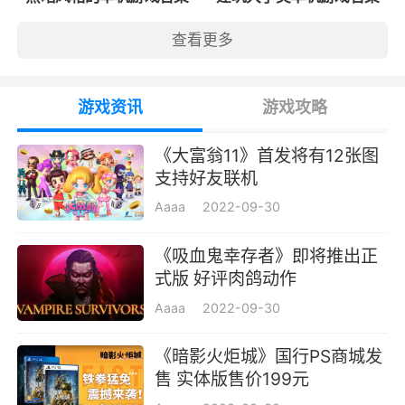
查看更多
游戏资讯
游戏攻略
《大富翁11》首发将有12张图
支持好友联机
Aaaa
2022-09-30
《吸血鬼幸存者》即将推出正
式版 好评肉鸽动作
Aaaa
2022-09-30
《暗影火炬城》国行PS商城发
售 实体版售价199元