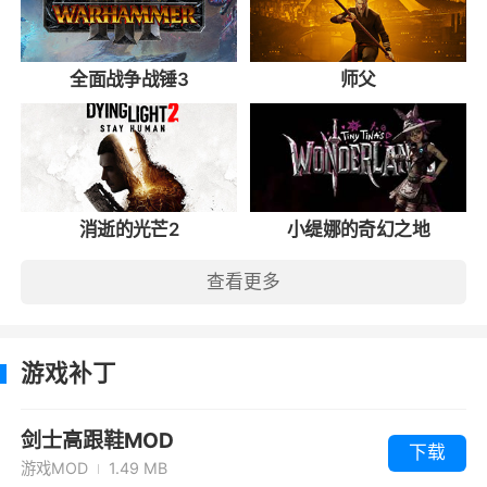
全面战争战锤3
师父
消逝的光芒2
小缇娜的奇幻之地
查看更多
游戏补丁
剑士高跟鞋MOD
下载
游戏MOD
1.49 MB