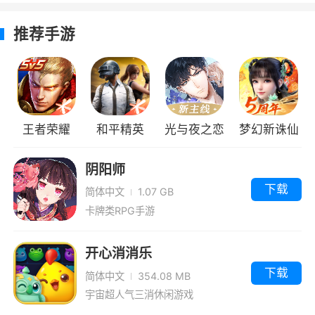
推荐手游
王者荣耀
和平精英
光与夜之恋
梦幻新诛仙
阴阳师
下载
简体中文
1.07 GB
卡牌类RPG手游
开心消消乐
下载
简体中文
354.08 MB
宇宙超人气三消休闲游戏