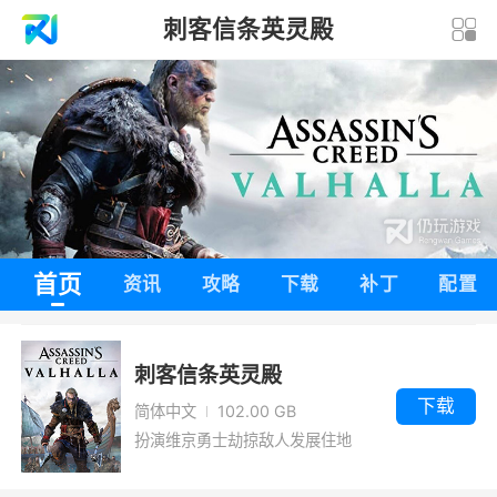
刺客信条英灵殿
首页
资讯
攻略
下载
补丁
配置
刺客信条英灵殿
下载
简体中文
102.00 GB
扮演维京勇士劫掠敌人发展住地