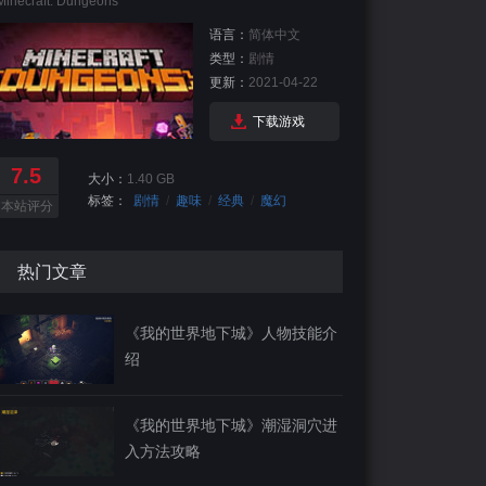
Minecraft: Dungeons
语言：
简体中文
类型：
剧情
更新：
2021-04-22
下载游戏
7.5
大小：
1.40 GB
标签：
剧情
/
趣味
/
经典
/
魔幻
本站评分
热门文章
《我的世界地下城》人物技能介
绍
《我的世界地下城》潮湿洞穴进
入方法攻略