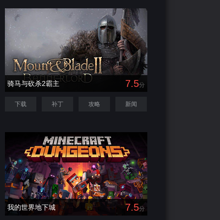
7.5
骑马与砍杀2霸主
分
下载
补丁
攻略
新闻
7.5
我的世界地下城
分