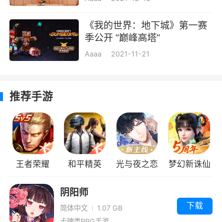
这是一款像素画风的动作冒险游戏，游戏中
《我的世界：地下城》第一赛
有着大量电脑随机生成的场景和敌人，在不同的
季公开 “巅峰高塔”
场景中会有不同的掉落物，后期难度具有一定的
Aaaa
2021-11-21
挑战性，喜欢这种类型游戏的玩家快来下载试试
看吧！
推荐手游
游戏视频
王者荣耀
和平精英
光与夜之恋
梦幻新诛仙
阴阳师
下载
简体中文
1.07 GB
卡牌类RPG手游