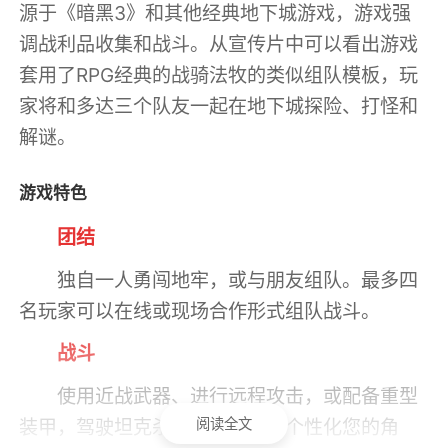
源于《暗黑3》和其他经典地下城游戏，游戏强
调战利品收集和战斗。从宣传片中可以看出游戏
套用了RPG经典的战骑法牧的类似组队模板，玩
家将和多达三个队友一起在地下城探险、打怪和
解谜。
游戏特色
团结
独自一人勇闯地牢，或与朋友组队。最多四
名玩家可以在线或现场合作形式组队战斗。
战斗
使用近战武器、进行远程攻击，或配备重型
阅读全文
装甲，驾驶坦克杀出一条生路。个性化您的角