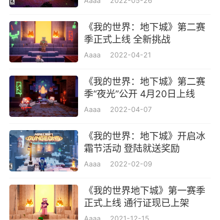
4、全新故事剧情；
Aaaa
2022-05-26
5、全新地下城场景设计；
《我的世界：地下城》第二赛
季正式上线 全新挑战
6、武器装备系统加入。
Aaaa
2022-04-21
玩法心得
《我的世界：地下城》第二赛
前期刷图难度尽量选最高，然后实在不行就
季“夜光”公开 4月20日上线
高出推荐难度一到两节，然后在进最后一张图的
Aaaa
2022-04-07
时候你的装等就在三十多一点了，这个时候除非
《我的世界：地下城》开启冰
遇到最后一个BOSS，不要死，直接三条命，加
霜节活动 登陆就送奖励
一个攻速魔法装备，再加个双手武器，三条命强
Aaaa
2022-02-09
推，直接弄死。选择地图的时候会看到能出的装
备。
《我的世界地下城》第一赛季
正式上线 通行证现已上架
游戏评价
Aaaa
2021-12-15