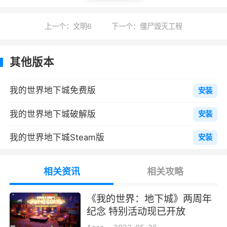
色，解锁独特的物品和附魔武器，对敌人进行毁
灭性的特别攻击。
上一个：文明6
下一个：僵尸毁灭工程
生存
其他版本
在史诗级的探寻之中探索动作型战役、蕴含
丰富宝藏的任务，目的是拯救村民，击败邪恶的
我的世界地下城免费版
安装
Arch-Illager魔王。
我的世界地下城破解版
安装
游戏试玩
我的世界地下城Steam版
安装
1、最多支持4人联机；
2、采用熟悉的像素方块游戏风格；
相关资讯
相关攻略
3、全新动物、NPC、物品、敌人、boss和
《我的世界：地下城》两周年
任务；
纪念 特别活动现已开放