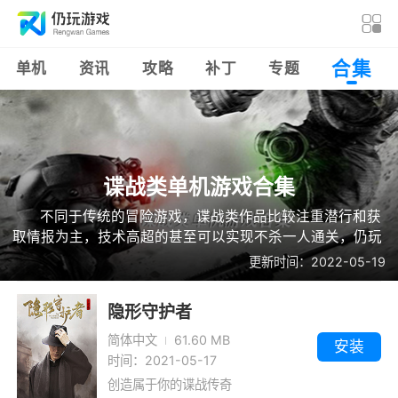
合集
单机
资讯
攻略
补丁
专题
谍战类单机游戏合集
不同于传统的冒险游戏，谍战类作品比较注重潜行和获
取情报为主，技术高超的甚至可以实现不杀一人通关，仍玩
网此次就收录了大量以此为主的精品佳作，玩家们可以在这
更新时间：2022-05-19
里化身为这样一个充满惊心动魄的人物，完成一场场徘徊于
生死的旅程！
隐形守护者
简体中文
61.60 MB
安装
时间：2021-05-17
创造属于你的谍战传奇