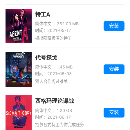
特工A
简体中文
362.00 MB
安装
时间：2021-05-17
抓出隐藏极深的特工
代号探戈
简体中文
1.45 MB
安装
时间：2021-06-03
双人合作闯过难关
西格玛理论谍战
简体中文
1.20 GB
安装
时间：2021-06-17
招募各式特工为你完成任务