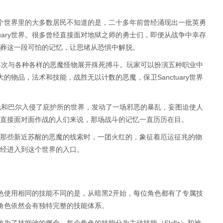
界。这个世界里的大多数居民不知道的是，二十多年前曾经涌现出一批英勇
tuary世界。很多曾经直接面对地狱之师的勇士们，即便从战争中幸存
葬这一段可怕的记忆，让思绪从恐惧中解脱。
y，再次与各种各样的恶魔怪物展开殊死搏斗。玩家可以扮演五种职业中
大的物品，法术和技能，战胜无以计数的恶魔，保卫Sanctuary世界
托和巴尔入侵了庇护所的世界，发动了一场邪恶的暴乱，妄图迫使人
直接面对面作战的人们来说，那场战斗的记忆一直历历在目。
那些新近苏醒的恶魔的线索时，一团火红的，象征着厄运征兆的物
经进入到这个世界的入口。
色使用相同的技能不同的是，从暗黑2开始，每位角色都有了专属技
角色依然会有独特完整的技能体系。