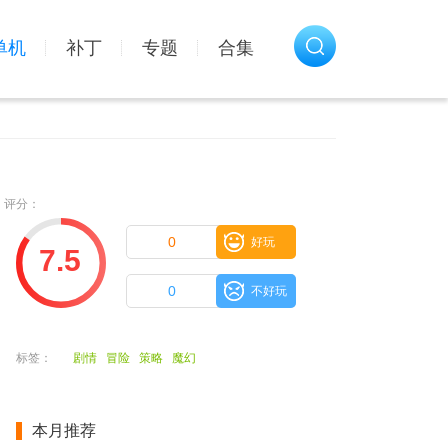
单机
补丁
专题
合集
评分：
0
好玩
7.5
0
不好玩
标签：
剧情
冒险
策略
魔幻
本月推荐