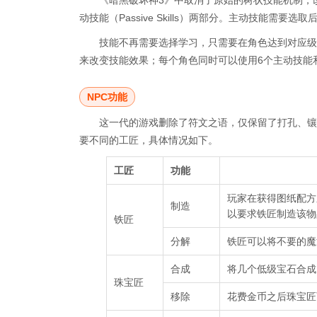
《暗黑破坏神3》中取消了原始的树状技能机制，改
动技能（Passive Skills）两部分。主动技能
技能不再需要选择学习，只需要在角色达到对应级
来改变技能效果；每个角色同时可以使用6个主动技能
NPC功能
这一代的游戏删除了符文之语，仅保留了打孔、镶
要不同的工匠，具体情况如下。
工匠
功能
玩家在获得图纸配方
制造
以要求铁匠制造该物
铁匠
分解
铁匠可以将不要的魔
合成
将几个低级宝石合成
珠宝匠
移除
花费金币之后珠宝匠