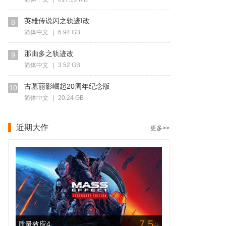
英雄传说闪之轨迹I改
8
简体中文
|
6.94 GB
那由多之轨迹改
9
简体中文
|
3.52 GB
古墓丽影崛起20周年纪念版
10
简体中文
|
20.24 GB
近期大作
更多>>
7.5
质量效应4
分