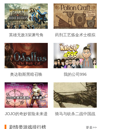
英雄无敌3深渊号角
药剂工艺炼金术士模拟
器破解版
奥达勒斯黑暗召唤
我的公司996
JOJO的奇妙冒险未来遗
骑马与砍杀二战中国战
产
场
剧情类游戏排行榜
更多>>