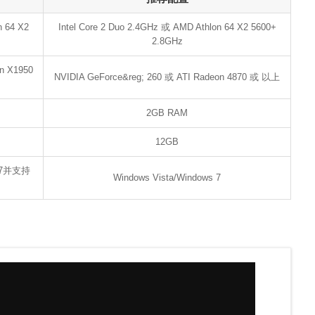
n 64 X2
Intel Core 2 Duo 2.4GHz 或 AMD Athlon 64 X2 5600+
2.8GHz
n X1950
NVIDIA GeForce&reg; 260 或 ATI Radeon 4870 或 以上
2GB RAM
12GB
s 7并支持
Windows Vista/Windows 7