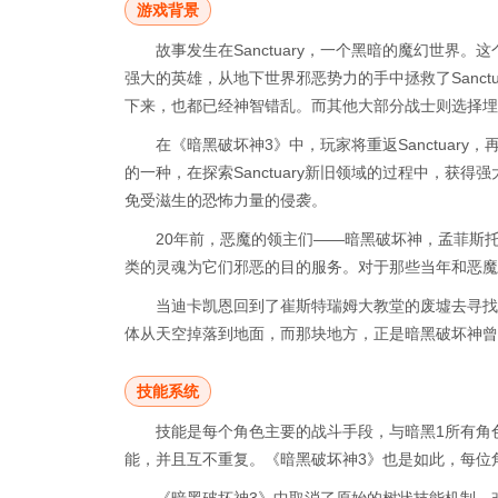
游戏背景
故事发生在Sanctuary，一个黑暗的魔幻世
强大的英雄，从地下世界邪恶势力的手中拯救了Sanc
下来，也都已经神智错乱。而其他大部分战士则选择埋
在《暗黑破坏神3》中，玩家将重返Sanctuar
的一种，在探索Sanctuary新旧领域的过程中，获得强
免受滋生的恐怖力量的侵袭。
20年前，恶魔的领主们——暗黑破坏神，孟菲斯
类的灵魂为它们邪恶的目的服务。对于那些当年和恶魔
当迪卡凯恩回到了崔斯特瑞姆大教堂的废墟去寻找
体从天空掉落到地面，而那块地方，正是暗黑破坏神曾
技能系统
技能是每个角色主要的战斗手段，与暗黑1所有角
能，并且互不重复。《暗黑破坏神3》也是如此，每位