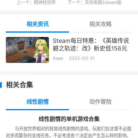
上一个：精神检验师
下一个：天命奇御2steam版
克洛斯贝尔警察局的年轻搜查官。继前作
《零之轨迹》后，在本作中仍担任主人公。在特
相关资讯
相关攻略
别任务支援课因为某个原因临时解散后，进入搜
查一科进修，接受了正式的反间谍、反恐训练。
Steam每日特惠：《英雄传说
碧之轨迹：改》新史低156元
艾莉·麦克道尔（Elie MacDowell）
Aaaa
2022-03-31
配音：远藤绫
克洛斯贝尔前任市长享利·麦克道尔的外孙
相关合集
女，在前作中，作为支援科成员与罗伊德一同展
露了精彩表面。在特别任务支援科临时解散后，
线性剧情
动作冒险
为了帮助接任自治州议长的外祖父暂停了警察局
的工作。
线性剧情的单机游戏合集
缇欧·普拉托（Tio Plato）
与开放世界相对的就是线性剧情的游戏，玩家们在这里不必面
对多而繁杂的支线任务，不必考虑各个决定会产生怎么样的影响，