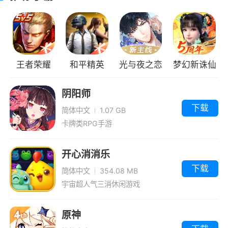
武器装备
游戏中的装备沿用了系列游戏之前设定，游
戏中装备分为武器、防具、饰品，更换装备能够
王者荣耀
和平精英
光与夜之恋
梦幻新诛仙
加强战斗中对敌人的伤害，各类装备除了在商店
中购买之外，还能通过战斗和区域地图中探索获
阴阳师
得。
下载
简体中文
1.07 GB
卡牌类RPG手游
武器
一种增加攻击力的装备，游戏内武器有角色
开心消消乐
佩戴限制。武器分为剑、刀、枪、弓等。
下载
简体中文
354.08 MB
宇宙超人气三消休闲游戏
防具
一种增加防御力的装备，游戏内防具有角色
原神
佩戴限制。防具分为衣服、手套、鞋子等。