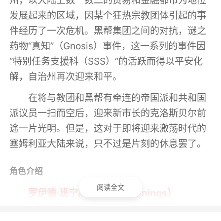
州，以大陆上数一数二的贸易和金融都市为地位
发展起来的区域，因某个狂热宗教团体引起的事
件经历了一次危机。黑帮集团之间的对抗，谜之
药物“真知”（Gnosis）事件，这一系列的事件因
“特别任务支援科（SSS）”的活跃而得以平安化
解，自治州再次迎来和平。
在将与教团和黑帮有牵连的帝国派和共和国
派议员一扫而空后，迎来新市长的克洛斯贝尔前
途一片光明。但是，这对于即将迎来激荡时代的
塞姆利亚大陆来说，只不过是片刻的休息罢了。
角色介绍
阅读全文
罗伊德·班宁斯（Lloyd Bannings）
配音：柿原彻也