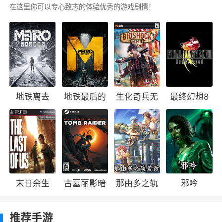
配音：水桥香织
在这里你可以专心致志的体验优秀的游戏剧情！
爱普斯泰恩财团外派至去克洛斯贝尔警察局
的少女，其冷静的言语以及冷淡的态度都令人印
象深刻。感应力十分优秀，可灵活操纵财团开发
出的特殊装备——魔导杖。在特别任务支援科临
时解散后，返回了位于列曼自治州的财团总部。
地铁离去
地铁最后的
生化奇兵无
最终幻想8
兰迪·奥兰多（Randy Orlando）
曙光重制版
限
重制版
配音：三木真一郎
原警备队队员，是支援科众人信任仰仗的大
哥，在前作中与罗伊德一同展露了精彩表面。暂
时回归了警备队，帮助米蕾优淮尉等被投放药物
末日余生
古墓丽影暗
那由多之轨
邪吟
的警备队员进行康复训练。过去曾是大陆最强猎
影
迹改
兵团之一赤色星座的一员。
推荐手游