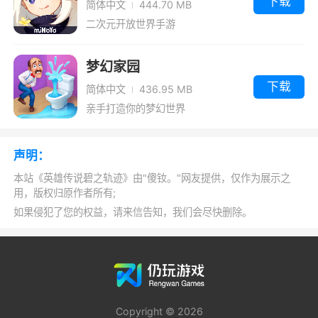
下载
简体中文
444.70 MB
二次元开放世界手游
饰品
一种增加属性的装备，饰品分为手镯、腕
梦幻家园
套、戒指、皮带、项链、护身符、披肩等。
下载
简体中文
436.95 MB
亲手打造你的梦幻世界
游戏评价
这是一款十分典型的日系rpg游戏，游戏中
声明：
画面十分复古，采用了3D场景+2D人物的方式来
本站《英雄传说碧之轨迹》由"傻钕。"网友提供，仅作为展示之
进行游戏，背景和技能特效也十分的精致，可操
用，版权归原作者所有;
如果侵犯了您的权益，请来信告知，我们会尽快删除。
控的人物同伴也比较丰富，故事内容跌宕起伏，
bgm特别应景，特别是其中山洞地图的bgm，特
别有一种诡异黑暗的感觉，喜欢jrpg游戏的玩家
们千万不要错过了！
Copyright © 2026