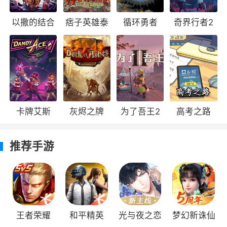
从海量角色和物品组合到程序化生成的地
以撒的结合
痞子英雄泰
循环勇者
奇界行者2
图、任务、战利品和事件——法汝王国充满了变
忏悔
索斯遗迹
化和未知，你要随时保持警惕!
让人耳目一新的法汝王国
一大批新的生物群落，美轮美奂的全新画风
以及动人心弦的原声带——《为了吾王II》将带你
卡牌艾斯
灰烬之牌
为了吾王2
高考之路
进入法汝王国的奇迹之中，你将前所未有地无限
接近这个令人惊叹的梦幻般的冒险之地。
推荐手游
玩法介绍
这款续作将《为了吾王》的基础上加入一大
批新的生物群落，让法汝王国变得耳目一新，并
王者荣耀
和平精英
光与夜之恋
梦幻新诛仙
且海量角色和物品组合，加上程序化生成的地