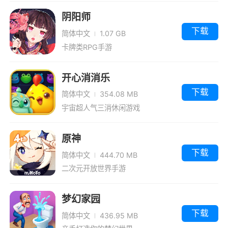
图、任务、战利品和事件，让法汝王国充满了变
阴阳师
化和未知，保证每次冒险都不重样。
下载
简体中文
1.07 GB
玩家需要随时保持警惕，制定好战略，从敌
卡牌类RPG手游
人手中掠夺战利品，剩下的就只能交给骰子了。
但就算总是不幸团灭，随着玩的次数的增加玩家
开心消消乐
也能永久解锁某些物品。
下载
简体中文
354.08 MB
宇宙超人气三消休闲游戏
最新消息
原神
《为了吾王2》将支持单人或至多4名玩家在
下载
简体中文
444.70 MB
线联机并肩与法汝王国的暴虐女王作战。这是一
二次元开放世界手游
款大受欢迎的回合制 roguelike桌面RPG游戏。
玩家需要在逐渐揭开曾受众人爱戴的女王背后的
梦幻家园
可怕秘密的过程中，不断升级你的角色并进行探
下载
简体中文
436.95 MB
索。