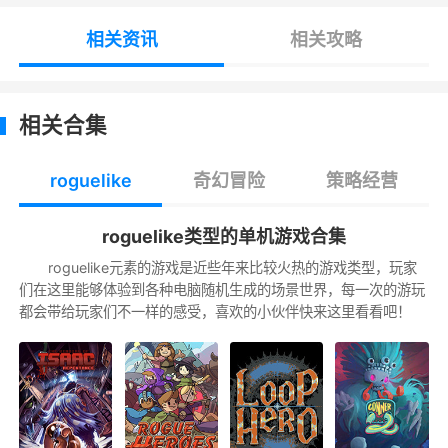
在变化多端的法汝王国夺取各种神奇的战利
品，与你的小伙伴们制定战略，或并肩作战，或
相关资讯
相关攻略
分头行动——或死而后已!
用纸笔风格的角色创建属于你的世界
相关合集
从不同的等级中选择你的队伍：善加利用每
个人独特的状态和能力，开启一个属于你自己的
roguelike
奇幻冒险
策略经营
冒险旅程吧!
roguelike类型的单机游戏合集
用Roguelike战利品把握良机!
roguelike元素的游戏是近些年来比较火热的游戏类型，玩家
们在这里能够体验到各种电脑随机生成的场景世界，每一次的游玩
掠夺倒下的敌人，探索致命的地牢，发现提
都会带给玩家们不一样的感受，喜欢的小伙伴快来这里看看吧！
供独特技能、战术优势和强大协同作用的武器和
盔甲。在通关之间还可以随着玩的次数的增加为
你的角色永久地解锁物品。
冒险之路绝不重样