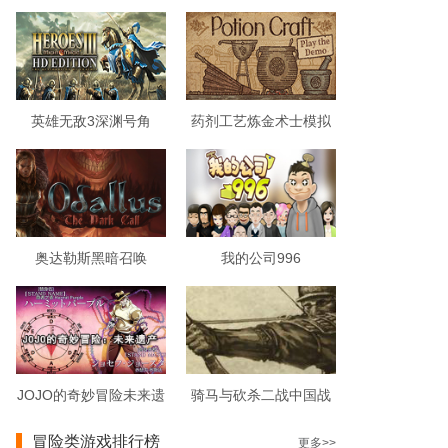
英雄无敌3深渊号角
药剂工艺炼金术士模拟
器破解版
奥达勒斯黑暗召唤
我的公司996
JOJO的奇妙冒险未来遗
骑马与砍杀二战中国战
产
场
冒险类游戏排行榜
更多>>