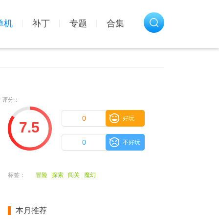
单机
补丁
专题
合集
评分：
0
好玩
7.5
0
不好玩
标签：
冒险
探索
闯关
魔幻
本月推荐