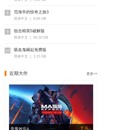
范海辛的惊奇之旅3
8
简体中文
|
8.66 GB
狙击精英5破解版
9
简体中文
|
60.30 GB
吸血鬼崛起免费版
10
简体中文
|
3.15 GB
近期大作
更多>>
7.5
质量效应4
分