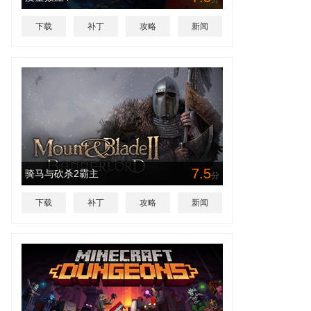
下载
补丁
攻略
新闻
7.5
骑马与砍杀2霸主
分
下载
补丁
攻略
新闻