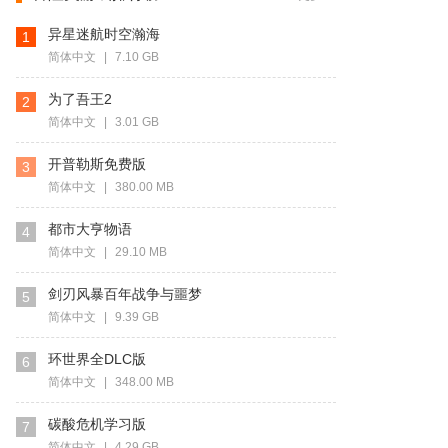
异星迷航时空瀚海
1
简体中文
|
7.10 GB
为了吾王2
2
简体中文
|
3.01 GB
开普勒斯免费版
3
简体中文
|
380.00 MB
都市大亨物语
4
简体中文
|
29.10 MB
剑刃风暴百年战争与噩梦
5
简体中文
|
9.39 GB
环世界全DLC版
6
简体中文
|
348.00 MB
碳酸危机学习版
7
简体中文
|
4.29 GB