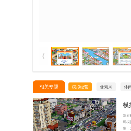
相关专题
模拟经营
像素风
休
模
随着
可模
生，