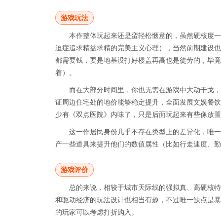
游戏玩法
本作整体玩起来还是蛮轻松惬意的，虽然硬核度一
迫症追求精益求精的完美主义心理），当然前期建设也
都需要钱，要是地基没打好楼盖再高也是徒劳的，毕竟
着）。
而在大部分时间里，你也无需在游戏中大动干戈，
证周边住宅处的地价能够稳定提升，全面发展文娱餐饮
少有《双点医院》内味了，只是后面玩起来有些像放置
这一作居民身份几乎不存在类型上的差异化，唯一
产一些道具来提升他们的数值属性（比如行走速度、勤
游戏评价
总的来说，相较于城市天际线的强拟真、高硬核特
和驱动经济的玩法设计也相当有趣，不过唯一缺点是暴
的玩家可以考虑打折购入。