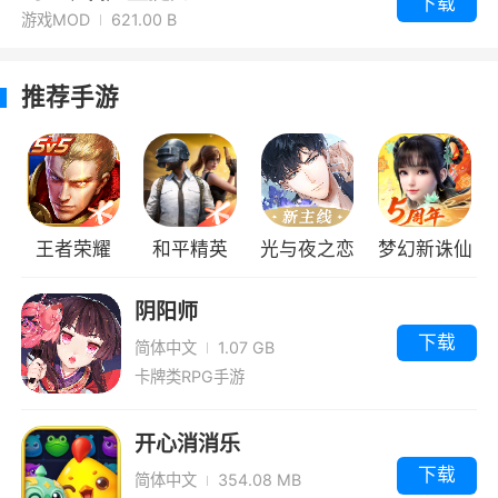
下载
游戏MOD
621.00 B
推荐手游
王者荣耀
和平精英
光与夜之恋
梦幻新诛仙
阴阳师
下载
简体中文
1.07 GB
卡牌类RPG手游
开心消消乐
下载
简体中文
354.08 MB