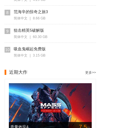
范海辛的惊奇之旅3
8
简体中文
|
8.66 GB
狙击精英5破解版
9
简体中文
|
60.30 GB
吸血鬼崛起免费版
10
简体中文
|
3.15 GB
近期大作
更多>>
7.5
质量效应4
分