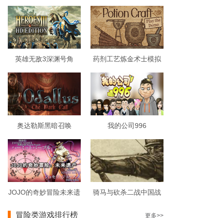
英雄无敌3深渊号角
药剂工艺炼金术士模拟
器破解版
奥达勒斯黑暗召唤
我的公司996
JOJO的奇妙冒险未来遗
骑马与砍杀二战中国战
产
场
冒险类游戏排行榜
更多>>