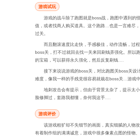
游戏试玩
游戏的战斗除了跑图就是boss战，跑图中遇到
值，或者找商人购买道具。这个跑路…也是一言难尽，
过关。
而且翻滚速度比走快，手感极佳，动作流畅，过程
boss关，打不过就回去找一关来回刷钱弄强化。所
的宝箱，可以获得永久强化，然后反复刷钱….
接下来说说游戏的boss关，对比跑图关boss关设
难度，像我一样的手残党很容易就栽在boss关…游戏
地刺攻击会有提示，但由于背景太杂了，提示太小
脸修脚过，套路我都懂，奈何我这手….
游戏评价
该游戏粗犷却不失细节的画面，真实细腻的人物攻
有着制作组的满满诚意，游戏中很多像素点图的怪物、