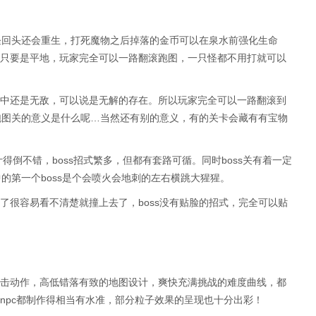
的怪回头还会重生，打死魔物之后掉落的金币可以在泉水前强化生命
只要是平地，玩家完全可以一路翻滚跑图，一只怪都不用打就可以
中还是无敌，可以说是无解的存在。所以玩家完全可以一路翻滚到
以跑图关的意义是什么呢…当然还有别的意义，有的关卡会藏有有宝物
计得倒不错，boss招式繁多，但都有套路可循。同时boss关有着一定
中的第一个boss是个会喷火会地刺的左右横跳大猩猩。
了很容易看不清楚就撞上去了，boss没有贴脸的招式，完全可以贴
击动作，高低错落有致的地图设计，爽快充满挑战的难度曲线，都
npc都制作得相当有水准，部分粒子效果的呈现也十分出彩！