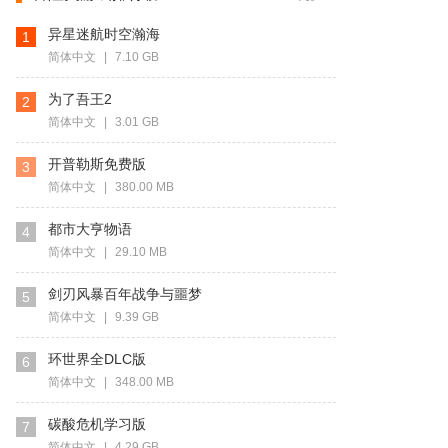
异星迷航时空瀚海
1
简体中文
|
7.10 GB
为了吾王2
2
简体中文
|
3.01 GB
开普勒斯免费版
3
简体中文
|
380.00 MB
都市大亨物语
4
简体中文
|
29.10 MB
剑刃风暴百年战争与噩梦
5
简体中文
|
9.39 GB
环世界全DLC版
6
简体中文
|
348.00 MB
碳酸危机学习版
7
简体中文
|
4.29 GB