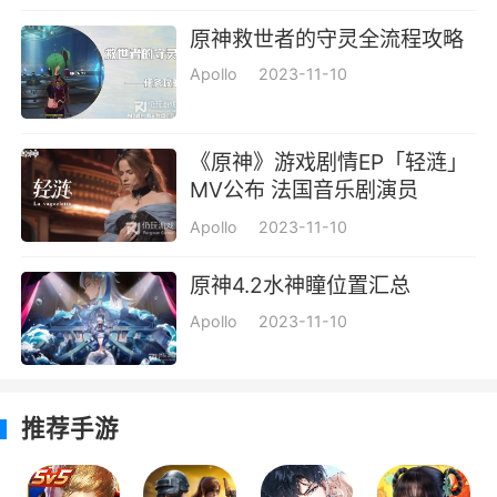
原神救世者的守灵全流程攻略
Apollo
2023-11-10
《原神》游戏剧情EP「轻涟」
MV公布 法国音乐剧演员
Cécilia Cara表演一览
Apollo
2023-11-10
原神4.2水神瞳位置汇总
Apollo
2023-11-10
推荐手游