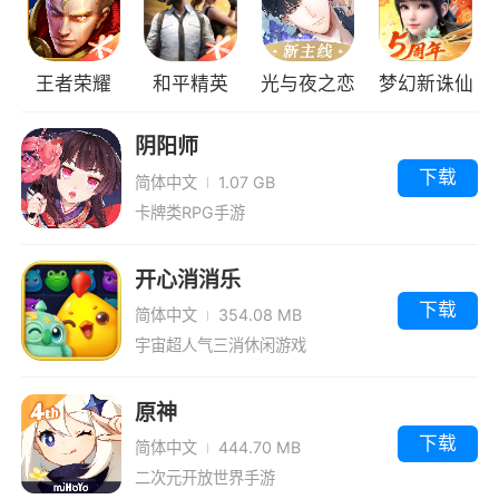
王者荣耀
和平精英
光与夜之恋
梦幻新诛仙
阴阳师
下载
简体中文
1.07 GB
卡牌类RPG手游
开心消消乐
下载
简体中文
354.08 MB
宇宙超人气三消休闲游戏
原神
下载
简体中文
444.70 MB
二次元开放世界手游