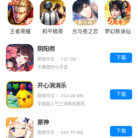
王者荣耀
和平精英
光与夜之恋
梦幻新诛仙
阴阳师
下载
简体中文
1.07 GB
卡牌类RPG手游
开心消消乐
下载
简体中文
354.08 MB
宇宙超人气三消休闲游戏
原神
下载
简体中文
444.70 MB