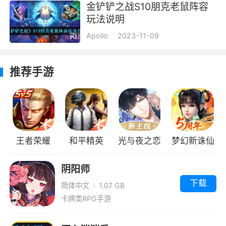
金铲铲之战S10朋克老鼠阵容
玩法说明
Apollo
2023-11-09
推荐手游
王者荣耀
和平精英
光与夜之恋
梦幻新诛仙
阴阳师
下载
简体中文
1.07 GB
卡牌类RPG手游