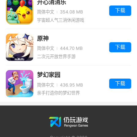
开心消消乐
下载
简体中文
354.08 MB
宇宙超人气三消休闲游戏
原神
下载
简体中文
444.70 MB
二次元开放世界手游
梦幻家园
下载
简体中文
436.95 MB
亲手打造你的梦幻世界