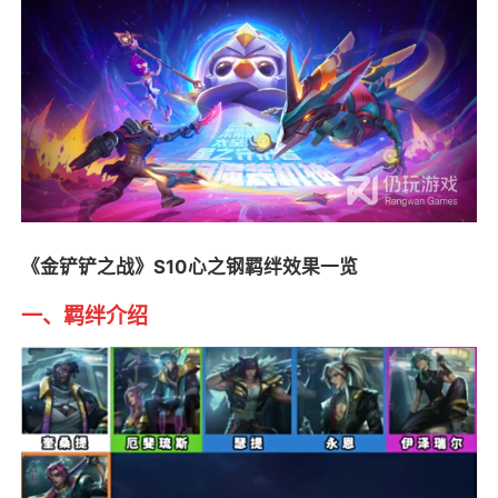
《金铲铲之战》S10心之钢羁绊效果一览
一、羁绊介绍