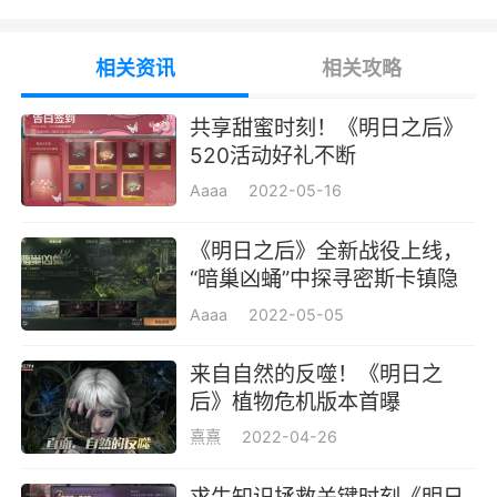
义。
相关资讯
相关攻略
因此在市长的号召下，商队将于4月25日抢
先体验服中，集资发起一项新的演习训练——“南
共享甜蜜时刻！《明日之后》
希夺旗”。如何背着小旗子熟练地逃跑，是你在南
520活动好礼不断
希需要学到的重要一课。
Aaaa
2022-05-16
红蓝双方阵营进入南希战场后，需要将敌方
《明日之后》全新战役上线，
旗帜背到已方的据点，即可获得大量积分。积分
“暗巢凶蛹”中探寻密斯卡镇隐
率先达到一定数量的一方，即可获胜。
藏真相
Aaaa
2022-05-05
这场战斗并不如文字描述得那么简单，背负
来自自然的反噬！《明日之
旗帜的幸存者必将成为敌方的重点攻击对象，埋
后》植物危机版本首曝
伏、掩护、诱饵等作战策略也将更加多样和复杂
熹熹
2022-04-26
化。这将是一场智与力的残酷角逐。
而为了提高幸存者的“掩体作战”能力，实训