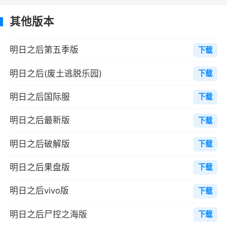
会，尚未拥有无人机的幸存者，也可以选择商队
支援的免费无人机进行演习。
其他版本
当然，基于这是模拟的空中演习，演习中的
明日之后第五季版
下载
无人机将不消耗耐久、能量、弹药等。4月25
日，该演习将在正式服上线。
明日之后(废土逃脱乐园)
下载
同时，商队还将提供一些弹药和气球补给(内
明日之后国际服
下载
含技能能量芯核)。这增加了战场的更多变数。若
明日之后最新版
下载
是想在这里取得制空权，除了技巧、实力、团队
配合外，你可能还需要那么一点运气的眷顾。
明日之后破解版
下载
生存小贴士2
明日之后果盘版
下载
熟练逃生，使用你的魔鬼步伐
明日之后vivo版
下载
在感染潮和帝国势力的双重压力下，贾斯汀
明日之后尸控之海版
下载
市长表示学会“战略性撤退”才是生存的最终奥