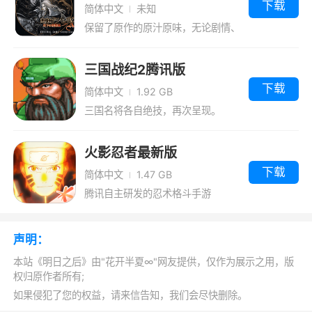
这些都取决于自己的天赋点，一个团队中的玩
下载
简体中文
未知
家，最好是选择不同的长处，这样才能更大的发
保留了原作的原汁原味，无论剧情、
人物等，都完全移植了下来
挥自己的优势。
三国战纪2腾讯版
宠物狗选择
下载
简体中文
1.92 GB
三国名将各自绝技，再次呈现。
进入快乐101营地，可以找的小爪子，那就
是训练员，进入后可以看到有家门犬、搜索犬、
火影忍者最新版
负重犬。
下载
简体中文
1.47 GB
1、看家犬
腾讯自主研发的忍术格斗手游
顾名思义，就是在庄园看家，如果被攻击的
话会进行提示，到了中期之后还是很有用，前期
声明：
家里物品比较少。
本站《明日之后》由"花开半夏∞"网友提供，仅作为展示之用，版
权归原作者所有;
如果你新币多，可以让它帮你看家哦。
如果侵犯了您的权益，请来信告知，我们会尽快删除。