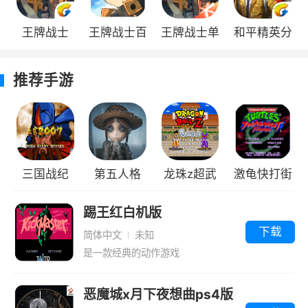
感染危机面前，你能活着逃出这个小镇吗?
王牌战士
王牌战士百
王牌战士单
和平精英分
不完全剧透完毕，更多新家具，狗子新品种
360版
度版
机版
红版
等其他爆料，大家可以持续关注我们，可以第一
推荐手游
时间了解到新爆料。
战斗玩法
玩家在这里面不仅需要生存还需要战斗，战
三国战纪
第五人格
龙珠z超武
激龟快打街
斗的目标有僵尸，有感染物以及其他居心不良的
玩家。你可以在游戏中选择一些玩家组团玩，这
2007旧版
斗传
机版
踢王红白机版
样就可以成立自己的势力，不会被其他玩家欺
下载
简体中文
未知
负。
是一款经典的动作游戏
玩家在游戏中可以选择升级自己的天赋，你
可以选择在游戏中善于战斗，建造，采摘等等，
恶魔城x月下夜想曲ps4版