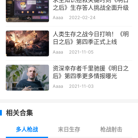
求生知识拯救关键时刻《明日
之后》生存答人挑战全面升级
教官在南希市增加了可修复的沙袋、木栅栏和电
网，修复后可作为掩体进行战斗。而幸存者也可
Aaaa
2022-02-24
能在木箱中拾获“盾牌”，通过自由摆放，将其搭
人类生存之战今日打响！《明
建为小型掩体，为己方创造更多机会。
日之后》第四季正式上线
此外，为求真实模拟现实战斗情景，教官将
Aaaa
2021-11-05
在南希市的夺旗和控点赛上，引入无人机战斗(同
资深幸存者千里驰援《明日之
样不消耗耐久、能量和弹药)，并增加战场赋能体
后》第四季更多情报曝光
验玩法(仅限本场战斗，退出战场后失效)。而这
Aaaa
2021-11-03
些变动，也让南希市战场的局势变得更加诡谲而
莫测。
生存小贴士3
相关合集
保持警觉，时刻偷听商队八卦
多人枪战
末日生存
枪战射击
西部，在幸存者心中一直是重度感染和荒无