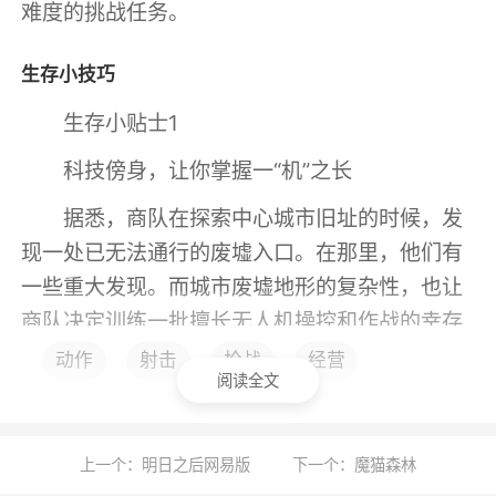
难度的挑战任务。
生存小技巧
生存小贴士1
科技傍身，让你掌握一“机”之长
据悉，商队在探索中心城市旧址的时候，发
现一处已无法通行的废墟入口。在那里，他们有
一些重大发现。而城市废墟地形的复杂性，也让
商队决定训练一批擅长无人机操控和作战的幸存
者精英。
动作
射击
枪战
经营
阅读全文
于是在科技会的支持下，商会每周末限时举
行3v3的模拟演习，幸存者可以使用一台自己的
上一个：明日之后网易版
下一个：魔猫森林
无人机参赛。而为了能让更多幸存者得到训练机