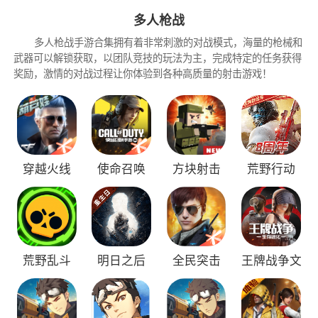
人烟的象征。然而在商队外出搜索物资的过程
多人枪战
中，一个神秘的西部小镇出现在商队眼前。更令
多人枪战手游合集拥有着非常刺激的对战模式，海量的枪械和
武器可以解锁获取，以团队竞技的玩法为主，完成特定的任务获得
人不安的是——在共治政府记录的地图中，这里
奖励，激情的对战过程让你体验到各种高质量的射击游戏！
明明已经被感染者摧毁!现在这座小镇却又离奇地
出现在大众眼前……
在5月9日的抢先体验服中，各位幸存者将有
机会一探究竟。以下是目前商队幸存者收集的一
穿越火线
使命召唤
方块射击
荒野行动
些前线情报。
不过，不要被这片土地的美景而愚弄了。错
综复杂的势力火拼、野蛮直白的当地习俗、野性
难驯的马群、火车物资的激烈争夺、潜伏在阴影
荒野乱斗
明日之后
全民突击
王牌战争文
中的不明怪物……
明重启
在充满谜团、暴徒和其他未曾设想过的……