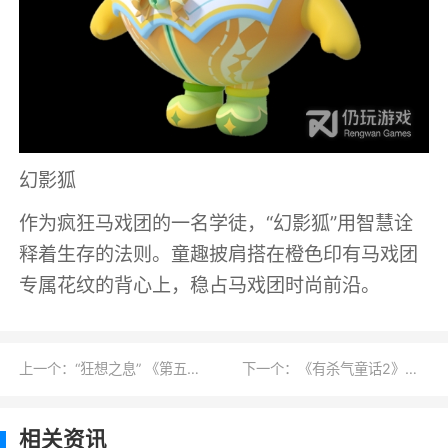
幻影狐
作为疯狂马戏团的一名学徒，“幻影狐”用智慧诠
释着生存的法则。童趣披肩搭在橙色印有马戏团
专属花纹的背心上，稳占马戏团时尚前沿。
上一个：“狂想之息” 《第五人格》全新趣味玩法上线
下一个：《有杀气童话2》推出“组队充值领现金”活动
相关资讯