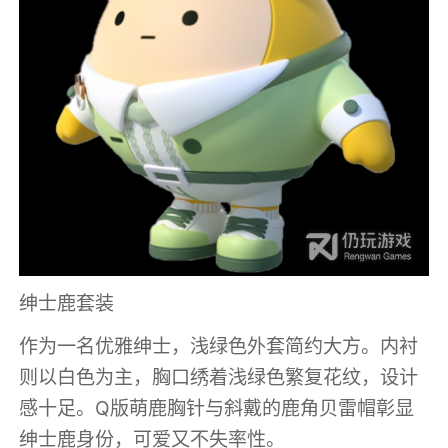
绅士鹿套装
作为一名优雅绅士，浅绿色外套简约大方。内衬
则以白色为主，胸口绣着浅绿色繁复花纹，设计
感十足。Q版萌鹿胸针与斜戴的鹿角贝雷帽彰显
绅士鹿身份，可爱又不失率性。