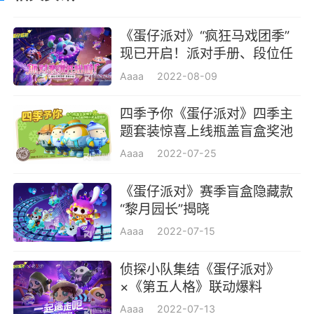
《蛋仔派对》“疯狂马戏团季”
现已开启！派对手册、段位任
务、赛季活动强势焕新
Aaaa
2022-08-09
四季予你《蛋仔派对》四季主
题套装惊喜上线瓶盖盲盒奖池
Aaaa
2022-07-25
《蛋仔派对》赛季盲盒隐藏款
“黎月园长”揭晓
Aaaa
2022-07-15
侦探小队集结《蛋仔派对》
×《第五人格》联动爆料
Aaaa
2022-07-13