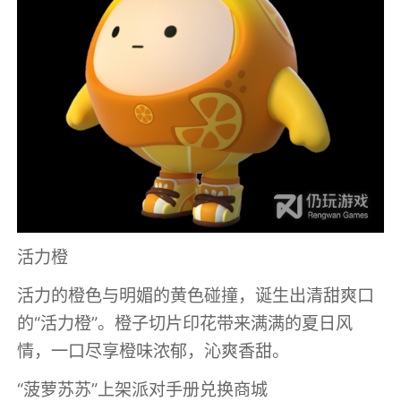
活力橙
活力的橙色与明媚的黄色碰撞，诞生出清甜爽口
的“活力橙”。橙子切片印花带来满满的夏日风
情，一口尽享橙味浓郁，沁爽香甜。
“菠萝苏苏”上架派对手册兑换商城