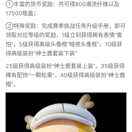
①丰富的货币奖励：共可得800潮流纤维以及
17500瓶盖；
②特殊奖励：完成赛季挑战任务升级手册，即可
领取对应等级的奖励，1级立刻获得稀有表情“害
怕”，5级获得高级头像框“暗夜头像框”，10级获
得高级装扮“绅士鹿套装下装”
25级获得高级装扮“绅士鹿套装上装”，35级获得
稀有配饰“一颗松果”，40级获得高级装扮“绅士鹿
帽”。