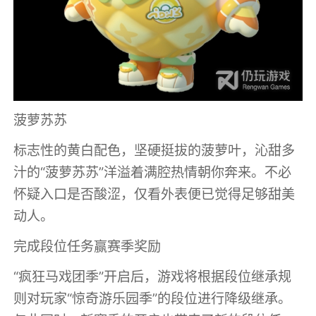
菠萝苏苏
标志性的黄白配色，坚硬挺拔的菠萝叶，沁甜多
汁的“菠萝苏苏”洋溢着满腔热情朝你奔来。不必
怀疑入口是否酸涩，仅看外表便已觉得足够甜美
动人。
完成段位任务赢赛季奖励
“疯狂马戏团季”开启后，游戏将根据段位继承规
则对玩家“惊奇游乐园季”的段位进行降级继承。