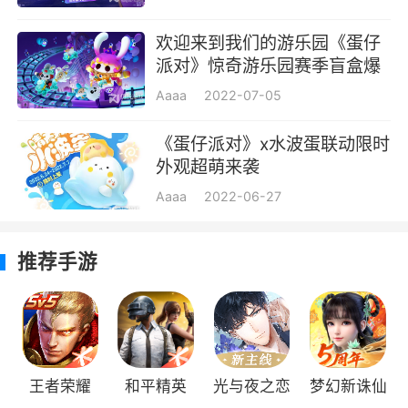
欢迎来到我们的游乐园《蛋仔
派对》惊奇游乐园赛季盲盒爆
料
Aaaa
2022-07-05
《蛋仔派对》x水波蛋联动限时
外观超萌来袭
Aaaa
2022-06-27
推荐手游
王者荣耀
和平精英
光与夜之恋
梦幻新诛仙