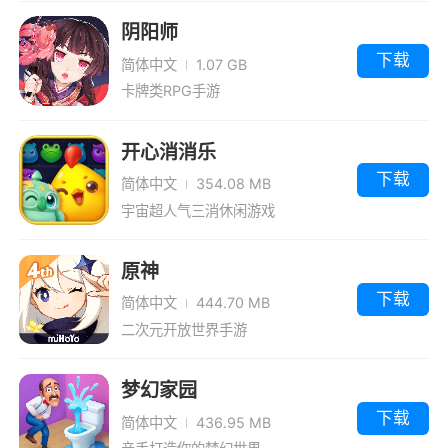
阴阳师
下载
简体中文
1.07 GB
卡牌类RPG手游
开心消消乐
下载
简体中文
354.08 MB
宇宙超人气三消休闲游戏
原神
下载
简体中文
444.70 MB
二次元开放世界手游
梦幻家园
下载
简体中文
436.95 MB