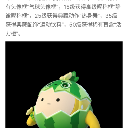
有头像框“气球头像框”，15级获得高级昵称框“静
谧昵称框”，25级获得典藏动作“热身舞”，35级
获得典藏配饰“运动饮料”，50级获得稀有盲盒“活
力橙”。