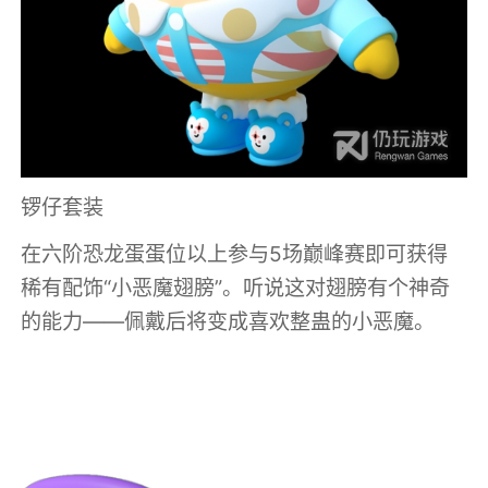
锣仔套装
在六阶恐龙蛋蛋位以上参与5场巅峰赛即可获得
稀有配饰“小恶魔翅膀”。听说这对翅膀有个神奇
的能力——佩戴后将变成喜欢整蛊的小恶魔。