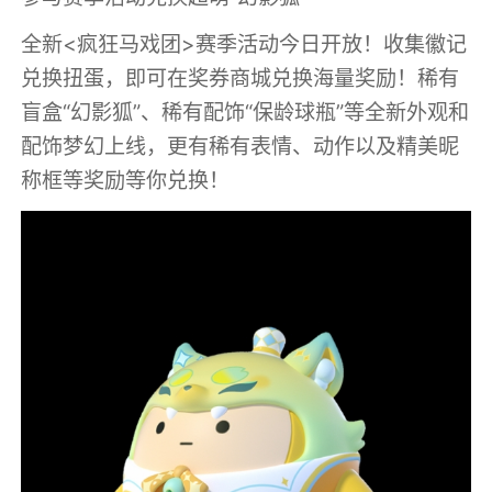
全新<疯狂马戏团>赛季活动今日开放！收集徽记
兑换扭蛋，即可在奖券商城兑换海量奖励！稀有
盲盒“幻影狐”、稀有配饰“保龄球瓶”等全新外观和
配饰梦幻上线，更有稀有表情、动作以及精美昵
称框等奖励等你兑换！