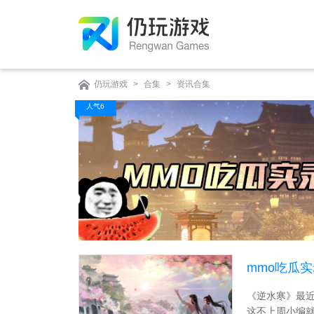
仍玩游戏
>
合集
>
资讯合集
人气6
mmo吃瓜
《逆水寒》最
这不上周小编就