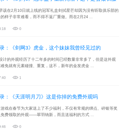
早该在2月10日就上线的冠军礼盒剑拭星芒却因为没有听取俱乐部的
的样子非常难看，而不得不返厂重做。而在2月24 ...
3:18
0
实录：《剑网3》虎金，这个妹妹我曾经见过的
戏设计的外观经历了十二年多的时间已经数量非常多了，但是这外观
难免就有元素碰撞、重复，这不，新年的金发虎金 ...
7:40
1
实录：《天涯明月刀》这是你掉的免费外观吗
》游戏在春节为大家送上了不少福利，不仅有常规的绑点、碎银等奖
免费领取的外观——翠羽纳新，而且送福利的方式 ...
9:46
0