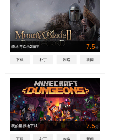
7.5
骑马与砍杀2霸主
分
下载
补丁
攻略
新闻
7.5
我的世界地下城
分
下载
补丁
攻略
新闻