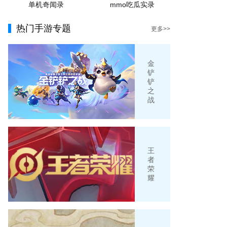
单机奇闻录
mmo吃瓜实录
热门手游专题
更多>>
金
铲
铲
之
战
王
者
荣
耀