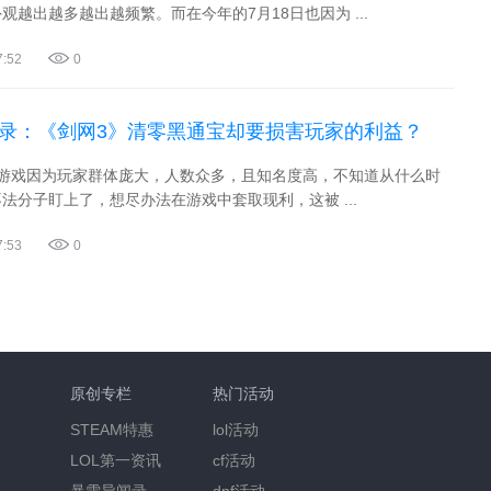
观越出越多越出越频繁。而在今年的7月18日也因为 ...
7:52
0
实录：《剑网3》清零黑通宝却要损害玩家的利益？
个游戏因为玩家群体庞大，人数众多，且知名度高，不知道从什么时
法分子盯上了，想尽办法在游戏中套取现利，这被 ...
7:53
0
原创专栏
热门活动
STEAM特惠
lol活动
LOL第一资讯
cf活动