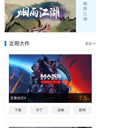
烟
雨
江
湖
近期大作
更多>>
7.5
质量效应4
分
下载
补丁
攻略
新闻