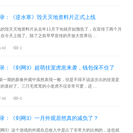
实录：《逆水寒》毁天灭地资料片正式上线
的毁天灭地资料片从去年11月下旬就开始预告了，在宣传了两个月
在今天上线了。除了之前早早宣传的开放大世界玩 ...
5:40
2
实录：《剑网3》超萌挂宠虎崽来袭，钱包保不住了
最新一期的新春外观中虽然表现一般，但是不得不说这次出的挂宠是
的喜好了。三只毛茸茸的小老虎不仅非常可爱，还 ...
7:48
0
实录：《剑网3》一月外观居然真的减负了？
剑网3》这个游戏的外观在总收入中是占了非常大的比例的，这也就