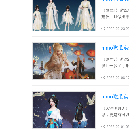
吗
《剑网3》游戏
建议并且做出来
2022-02-23 2
mmo吃瓜
《剑网3》游
设计一多了，那
2022-02-08 1
mmo吃瓜
《天涯明月刀
励，更是有可以
2022-02-01 0