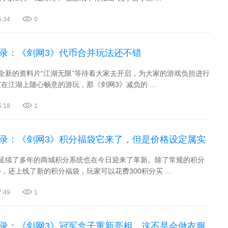
5:34
0
实录：《剑网3》代币合并玩法还不错
全新的资料片“江湖无限”等待着大家去开启，为大家的游戏负担进行
在江湖上随心畅意的游玩，那《剑网3》减负的 ...
5:18
1
实录：《剑网3》积分福袋它来了，但是价格设定属实
戏延续了多年的商城积分系统也在今日迎来了革新。除了常规的积分
，还上线了新的积分福袋，玩家可以花费300积分买 ...
7:49
1
实录：《剑网3》冠军盒子重新亮相，这不是会做衣服