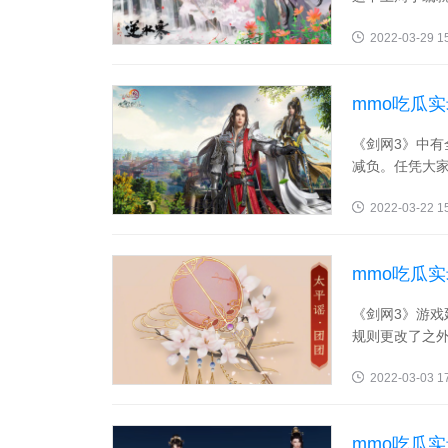
2022-03-29 1
mmo吃瓜
《剑网3》中有
减负。任凭大家
2022-03-22 1
mmo吃瓜
离谱
《剑网3》游
规则更改了之外
2022-03-03 1
mmo吃瓜