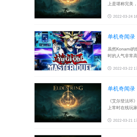
上是堪称完美，
2022-03-24 1
单机奇闻录
挂！
虽然Konami
时的人气非常高
2022-03-22 1
单机奇闻录
红灵！
《艾尔登法环》
上常时在线玩家
2022-03-21 1