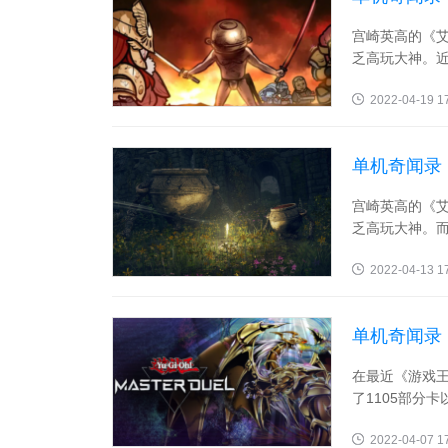
宫崎英高的《
乏高玩大神。近
2022-04-19 1
单机奇闻录
艾尔登之王
宫崎英高的《
乏高玩大神。而
2022-04-13 1
单机奇闻录
个屁咧！
在最近《游戏王
了1105部分卡
2022-04-07 1