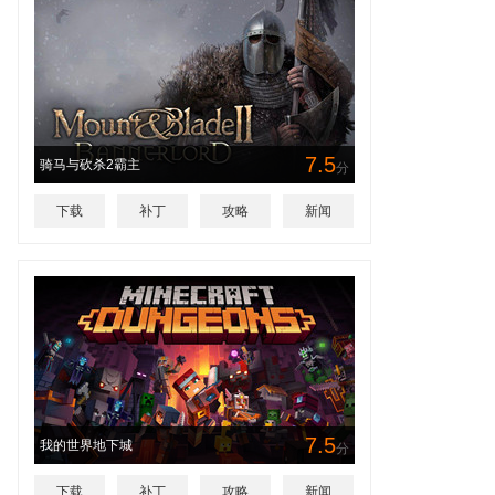
7.5
骑马与砍杀2霸主
分
下载
补丁
攻略
新闻
7.5
我的世界地下城
分
下载
补丁
攻略
新闻