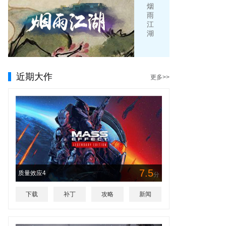
烟
雨
江
湖
近期大作
更多>>
7.5
质量效应4
分
下载
补丁
攻略
新闻