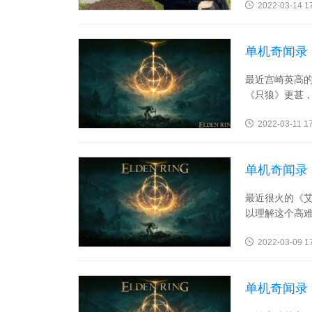
2022-03-14 1
单机奇闻录
最近宫崎英高
《只狼》更甚，游
2022-03-11 1
单机奇闻录
打！
最近很火的《
以理解这个高难
2022-03-09 1
单机奇闻录