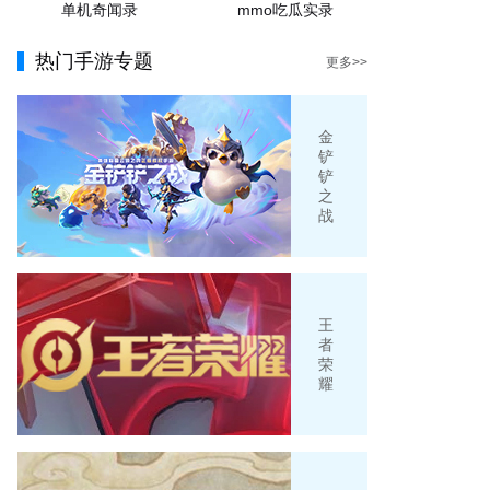
单机奇闻录
mmo吃瓜实录
热门手游专题
更多>>
金
铲
铲
之
战
王
者
荣
耀