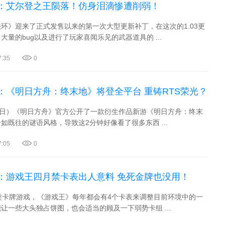
：艾尔登之王陨落！仿身泪滴惨遭削弱！
环》迎来了正式发售以来的第一次大型更新补丁，在这次的1.03更
大量的bug以及进行了玩家喜闻乐见的武器道具的 ...
7:35
0
：《明日方舟：终末地》将登全平台 重铸RTS荣光？
6日）《明日方舟》官方公开了一款衍生作品新游《明日方舟：终末
如既往的谜语风格，导致这2分钟好像看了很多东西 ...
7:05
0
：游戏王四月禁卡表出人意料 免死金牌也没用！
类卡牌游戏，《游戏王》每年都会有4个卡表来调整目前环境中的一
让一些大头独占饼图，也会适当的顾及一下弱势卡组 ...