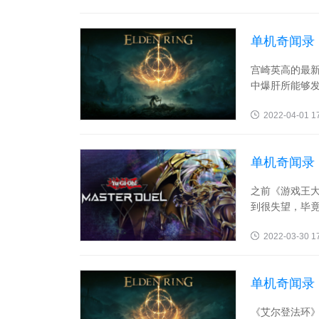
单机奇闻录
宫崎英高的最
中爆肝所能够发
2022-04-01 1
单机奇闻录
变动！
之前《游戏王
到很失望，毕竟
2022-03-30 1
单机奇闻录
《艾尔登法环