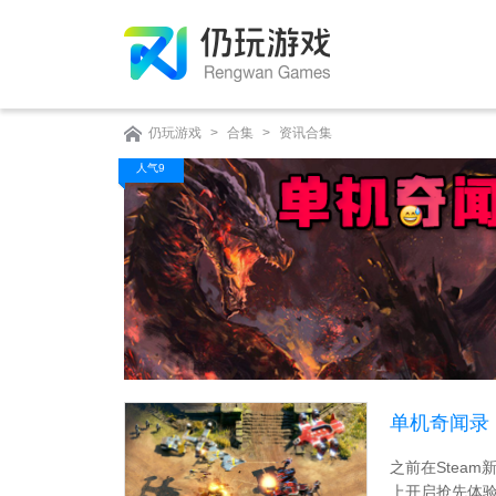
仍玩游戏
>
合集
>
资讯合集
人气9
单机奇闻录
版？
之前在Stea
上开启抢先体验