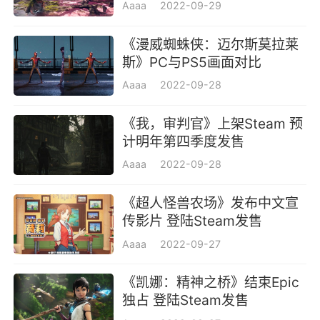
Aaaa
2022-09-29
《漫威蜘蛛侠：迈尔斯莫拉莱
斯》PC与PS5画面对比
Aaaa
2022-09-28
《我，审判官》上架Steam 预
计明年第四季度发售
Aaaa
2022-09-28
《超人怪兽农场》发布中文宣
传影片 登陆Steam发售
Aaaa
2022-09-27
《凯娜：精神之桥》结束Epic
独占 登陆Steam发售