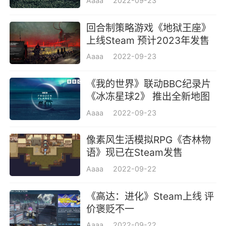
Aaaa
2022-09-23
回合制策略游戏《地狱王座》
上线Steam 预计2023年发售
Aaaa
2022-09-23
《我的世界》联动BBC纪录片
《冰冻星球2》 推出全新地图
Aaaa
2022-09-23
像素风生活模拟RPG《杏林物
语》现已在Steam发售
Aaaa
2022-09-22
《高达：进化》Steam上线 评
价褒贬不一
Aaaa
2022-09-22