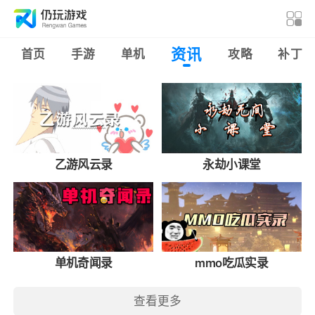
资讯
首页
手游
单机
攻略
补丁
乙游风云录
永劫小课堂
单机奇闻录
mmo吃瓜实录
查看更多