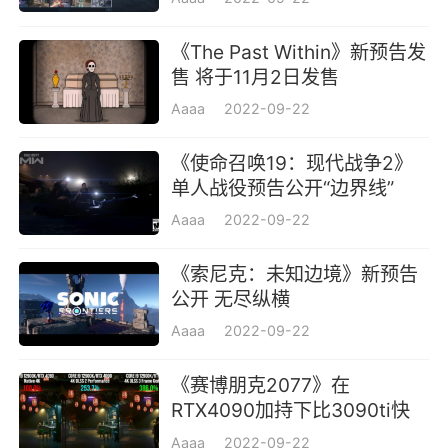
《The Past Within》新预告发
售 将于11月2日发售
Aaaa
2022-09-22
《使命召唤19：现代战争2》
单人战役预告公开“边界线”
Aaaa
2022-09-22
《索尼克：未知边境》新预告
公开 无尽纵横
Aaaa
2022-09-22
《赛博朋克2077》在
RTX4090加持下比3090ti快
2.5倍
Aaaa
2022-09-22