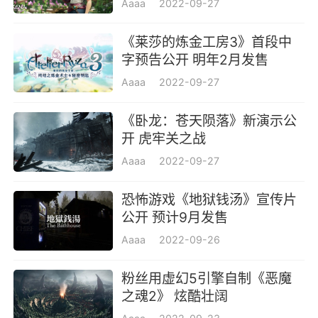
Aaaa
2022-09-27
《莱莎的炼金工房3》首段中
字预告公开 明年2月发售
Aaaa
2022-09-27
《卧龙：苍天陨落》新演示公
开 虎牢关之战
Aaaa
2022-09-27
恐怖游戏《地狱钱汤》宣传片
公开 预计9月发售
Aaaa
2022-09-26
粉丝用虚幻5引擎自制《恶魔
之魂2》 炫酷壮阔