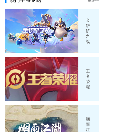
热门手游专题
更多>>
金
铲
铲
之
战
王
者
荣
耀
烟
雨
江