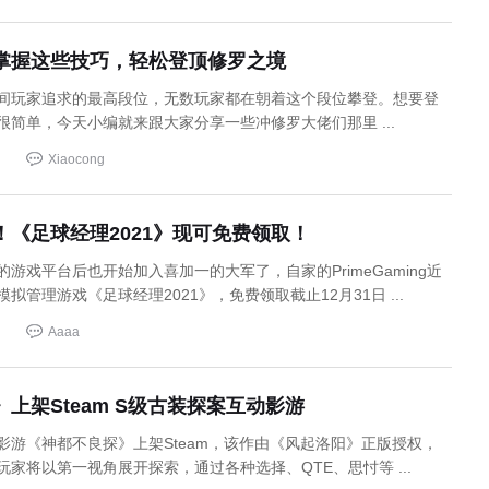
掌握这些技巧，轻松登顶修罗之境
间玩家追求的最高段位，无数玩家都在朝着这个段位攀登。想要登
很简单，今天小编就来跟大家分享一些冲修罗大佬们那里 ...
Xiaocong
！《足球经理2021》现可免费领取！
游戏平台后也开始加入喜加一的大军了，自家的PrimeGaming近
拟管理游戏《足球经理2021》，免费领取截止12月31日 ...
Aaaa
上架Steam S级古装探案互动影游
影游《神都不良探》上架Steam，该作由《风起洛阳》正版授权，
家将以第一视角展开探索，通过各种选择、QTE、思忖等 ...