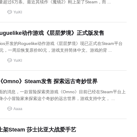
超过6万条。最近其续作《魔镜2》刚上架了Steam，而 ...
YuiKI
uguelike动作游戏《层层梦境》正式版发售
rStudios开发的Roguelike动作游戏《层层梦境》现已正式在Steam平台
元，一周后恢复原价80元，游戏支持简体中文。游戏的背 ...
YuiKI
Omno》Steam发售 探索远古奇妙世界
页面的消息，一款冒险探索类游戏《Omno》目前已经在Steam平台上
身小小冒险家来探索这个奇妙的远古世界，游戏支持中文， ...
Aaaa
架Steam 莎士比亚大战爱手艺