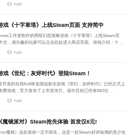
YuiKI
戏《十字章塔》上线Steam页面 支持简中
yGames工作室制作的黑暗幻想策略游戏《十字章塔》上线Steam页
中文，感兴趣的玩家可以点击此处进入商店页面。游戏介绍：十 ...
YuiKI
戏《世纪：灰烬时代》登陆Steam！
TD工作室开发的在线6v6骑龙团战射击游戏《世纪：灰烬时代》已经正式上
为免费游戏，官方发布了上市宣传片。该作目前已经有882位 ...
YuiKI
作《魔镜派对》Steam抢先体验 首发仅6元!
rror魔镜》这款游戏一定不陌生，这是一款Steam好评如潮的美少女