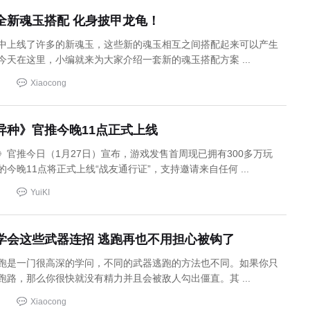
全新魂玉搭配 化身披甲龙龟！
中上线了许多的新魂玉，这些新的魂玉相互之间搭配起来可以产生
今天在这里，小编就来为大家介绍一套新的魂玉搭配方案 ...
Xiaocong
异种》官推今晚11点正式上线
》官推今日（1月27日）宣布，游戏发售首周现已拥有300多万玩
今晚11点将正式上线“战友通行证”，支持邀请来自任何 ...
YuiKI
学会这些武器连招 逃跑再也不用担心被钩了
跑是一门很高深的学问，不同的武器逃跑的方法也不同。如果你只
跑路，那么你很快就没有精力并且会被敌人勾出僵直。其 ...
Xiaocong