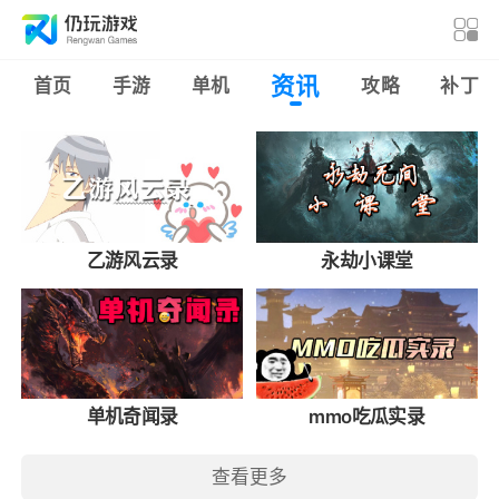
资讯
首页
手游
单机
攻略
补丁
乙游风云录
永劫小课堂
单机奇闻录
mmo吃瓜实录
查看更多