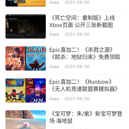
Aaaa
2022-09-30
《死亡空间：重制版》上线
Xbox页面 公开三张新截图
Aaaa
2022-09-30
Epic喜加二！《杀戮之源》
《弑杀：地狱归来》免费领取
地址
Aaaa
2022-09-30
Epic喜加二！《Runbow》
《无人机竞速联盟赛模拟器》
现可免费领取！
Aaaa
2022-09-30
《宝可梦：朱/紫》新宝可梦登
场 海地鼠