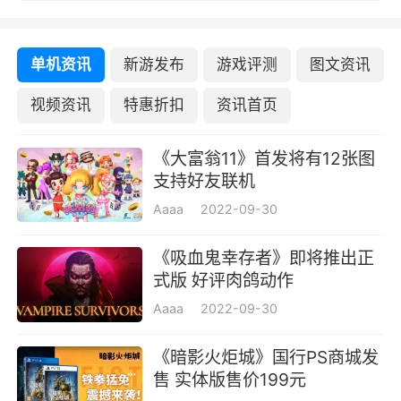
单机资讯
新游发布
游戏评测
图文资讯
视频资讯
特惠折扣
资讯首页
《大富翁11》首发将有12张图
支持好友联机
Aaaa
2022-09-30
《吸血鬼幸存者》即将推出正
式版 好评肉鸽动作
Aaaa
2022-09-30
《暗影火炬城》国行PS商城发
售 实体版售价199元