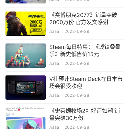
《赛博朋克2077》销量突破
2000万份 官方发文感谢
Aaaa
2022-09-29
Steam每日特惠：《城镇叠叠
乐》新史低售价15元
Aaaa
2022-09-29
V社预计Steam Deck在日本市
场会很受欢迎
Aaaa
2022-09-28
《史莱姆牧场2》好评如潮 销
量突破30万份
Aaaa
2022-09-28