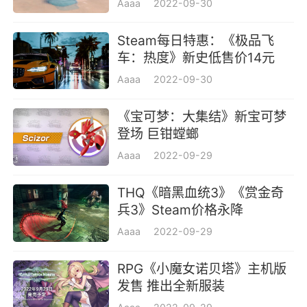
Aaaa
2022-09-30
Steam每日特惠：《极品飞
车：热度》新史低售价14元
Aaaa
2022-09-30
《宝可梦：大集结》新宝可梦
登场 巨钳螳螂
Aaaa
2022-09-29
THQ《暗黑血统3》《赏金奇
兵3》Steam价格永降
Aaaa
2022-09-29
RPG《小魔女诺贝塔》主机版
发售 推出全新服装