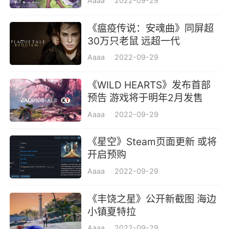
Aaaa
2022-09-29
《瘟疫传说：安魂曲》同屏超
30万只老鼠 远超一代
Aaaa
2022-09-29
《WILD HEARTS》发布首部
预告 游戏将于明年2月发售
Aaaa
2022-09-29
《星空》Steam页面更新 或将
开启预购
Aaaa
2022-09-29
《丰饶之星》公开新截图 海边
小镇夏特拉
Aaaa
2022-09-29