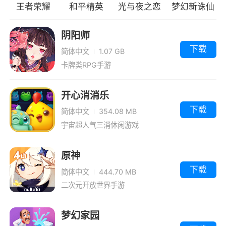
王者荣耀
和平精英
光与夜之恋
梦幻新诛仙
阴阳师
下载
简体中文
1.07 GB
卡牌类RPG手游
开心消消乐
下载
简体中文
354.08 MB
宇宙超人气三消休闲游戏
原神
下载
简体中文
444.70 MB
二次元开放世界手游
梦幻家园