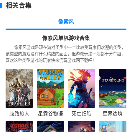
如今的横版游戏经常会有乱七八糟好多按不
相关合集
过来的情况，而本作则突出一个返璞归真，除了
方向键和攻击跳跃，再无其他按键。本作的主角
像素风
是个长耳朵兔兔，动作基本都围绕耳朵展开，除
了常规动作外，还可用耳朵在空中进行滑翔、坠
像素风单机游戏合集
落攻击。
像素风游戏是现在游戏类型中一个比较受玩家们欢迎的类型，
该类型的游戏没有什么精致的画面，但游戏玩法一般都十分有趣，
场景机制上，有弹力跳台、藤蔓、照明灯等
喜欢这种类型游戏的玩家快来仍玩游戏网下载吧！
机制，基本每一关都有新的机制加入，重复感很
低。此外，一些关卡中还有不同的动物面具可以
获得，获得后该关卡便可以使用相应的能力，比
如获得鸟面具后，该关卡就变成了飞行，虽然基
本设定简单，但配合数量不低的关卡，其体验堪
歧路旅人
星露谷物语
死亡细胞
星界边境
称丰富。
除开每个关卡巧妙的机制设计外，在耐玩性