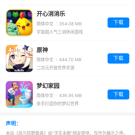
法比较简单，非常容易上手，十分适合在闲暇时
开心消消乐
进行挑战，游戏支持速通，也支持各种高难度挑
下载
简体中文
354.08 MB
战，你能成功恢复世界的和平吗?
宇宙超人气三消休闲游戏
游戏视频
原神
下载
简体中文
444.70 MB
二次元开放世界手游
梦幻家园
下载
简体中文
436.95 MB
亲手打造你的梦幻世界
声明：
本站《风与狂野面具》由"浮生未歇"网友提供，仅作为展示之用，