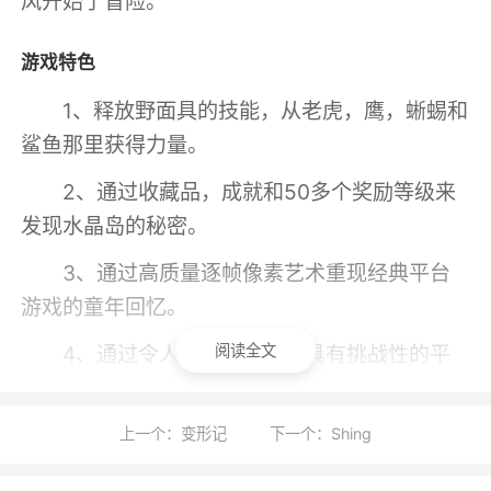
风开始了冒险。
游戏特色
1、释放野面具的技能，从老虎，鹰，蜥蜴和
鲨鱼那里获得力量。
2、通过收藏品，成就和50多个奖励等级来
发现水晶岛的秘密。
3、通过高质量逐帧像素艺术重现经典平台
游戏的童年回忆。
4、通过令人满意的平滑但具有挑战性的平
阅读全文
台游戏铺平道路。
上一个：变形记
下一个：Shing
游戏试玩