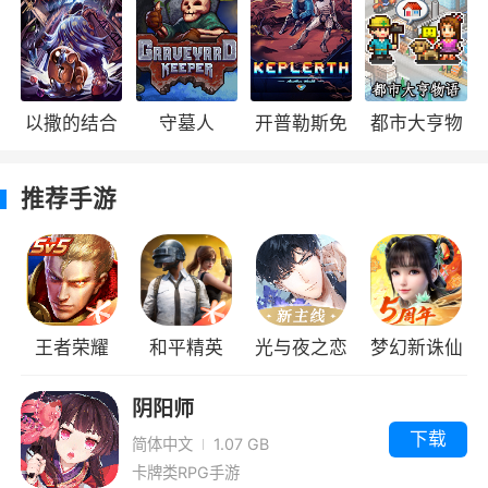
方面，本作还有着其他的一些设定。每一关中，
玩家都有三个收集目标，分别是两个挑战关卡凑
出的绿宝石、KAZE四个字母，以及100个点数凑
成的紫球，紫球和字母基本沿路走小心看就能获
以撒的结合
守墓人
开普勒斯免
都市大亨物
得。
忏悔
费版
语
推荐手游
而挑战关卡除去本身的难度外，位置也颇为
恶意，许多关卡都在看不到的必死位置，需要玩
家用生命作为代价进行探索。此外，还有无伤过
关和时间挑战，需要玩家进行一定程度的背板才
能享受其中。
王者荣耀
和平精英
光与夜之恋
梦幻新诛仙
游戏评价
阴阳师
下载
该游戏中有非常丰富的动作设计，关卡中还
简体中文
1.07 GB
卡牌类RPG手游
有大量的隐藏元素以及成就挑战，不过游戏的玩