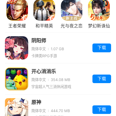
王者荣耀
和平精英
光与夜之恋
梦幻新诛仙
阴阳师
下载
简体中文
1.07 GB
卡牌类RPG手游
开心消消乐
下载
简体中文
354.08 MB
宇宙超人气三消休闲游戏
原神
下载
简体中文
444.70 MB