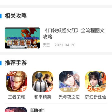
相关攻略
《口袋妖怪火红》全流程图文
攻略
天空
2021-04-20
推荐手游
王者荣耀
和平精英
光与夜之恋
梦幻新诛仙
阴阳师