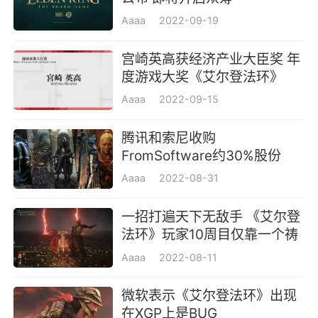
Aaaa
2022-09-19
宫崎英高获经济产业大臣奖 年
度游戏大奖《艾尔登法环》
Aaaa
2022-09-15
腾讯和索尼收购
FromSoftware约30%股份
Aaaa
2022-08-31
一招打遍天下无敌手 《艾尔登
法环》玩家10周目仅靠一个祷
告通关
Aaaa
2022-08-11
微软表示《艾尔登法环》出现
在XGP上是BUG