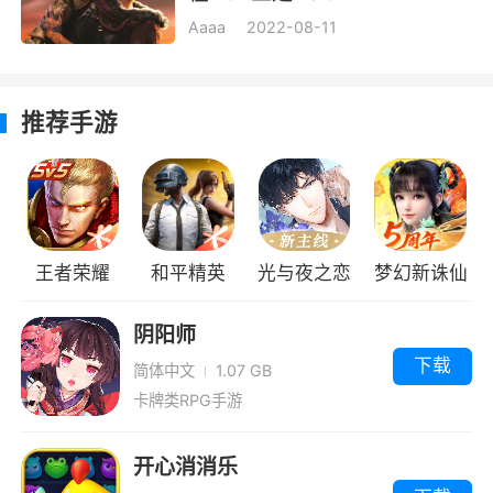
Aaaa
2022-08-11
推荐手游
王者荣耀
和平精英
光与夜之恋
梦幻新诛仙
阴阳师
下载
简体中文
1.07 GB
卡牌类RPG手游
开心消消乐