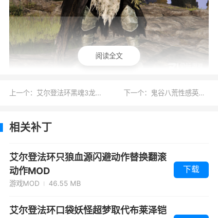
阅读全文
上一个：艾尔登法环黑魂3龙血铠甲取代凯丹铠甲MOD
下一个：鬼谷八荒性感英气女将花木兰捏脸MOD
热门补丁推荐
MOD管
破解补
存档修
添加全物
CE修改器
理器
丁
改器
品
相关补丁
魔女拉妮
女性清
蒂法捏
全物品代码
五十八项
捏脸
凉
脸
表
修改器
艾尔登法环只狼血源闪避动作替换翻滚
下载
动作MOD
阿尔托莉
但丁捏
周淑怡
粉毛纯欲小
隐藏头盔
雅捏脸
脸
捏脸
姐姐捏脸
游戏MOD
46.55 MB
离线反作
萨菲罗
全物品
全道具装备
佛耶戈捏
艾尔登法环口袋妖怪超梦取代布莱泽铠
弊
斯捏脸
大商人
赐福存档
脸