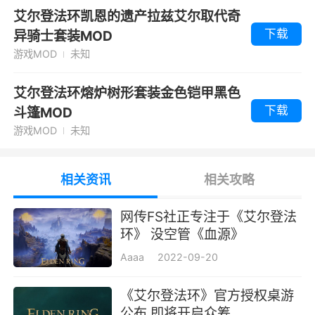
艾尔登法环凯恩的遗产拉兹艾尔取代奇
下载
异骑士套装MOD
游戏MOD
未知
艾尔登法环熔炉树形套装金色铠甲黑色
下载
斗篷MOD
游戏MOD
未知
相关资讯
相关攻略
网传FS社正专注于《艾尔登法
环》 没空管《血源》
Aaaa
2022-09-20
《艾尔登法环》官方授权桌游
公布 即将开启众筹