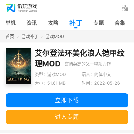
补丁
单机
资讯
攻略
专题
合集
首页
游戏补丁
游戏MOD
艾尔登法环美化浪人铠甲纹
理MOD
宫崎英高的又一魂系力作
类型：游戏MOD
语言：简体中文
大小：51.61 MB
时间：2022-05-26
立即下载
进入专题