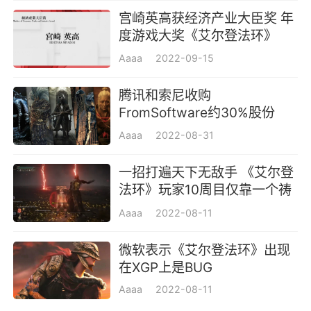
宫崎英高获经济产业大臣奖 年
度游戏大奖《艾尔登法环》
Aaaa
2022-09-15
腾讯和索尼收购
FromSoftware约30%股份
Aaaa
2022-08-31
一招打遍天下无敌手 《艾尔登
法环》玩家10周目仅靠一个祷
告通关
Aaaa
2022-08-11
微软表示《艾尔登法环》出现
在XGP上是BUG
Aaaa
2022-08-11