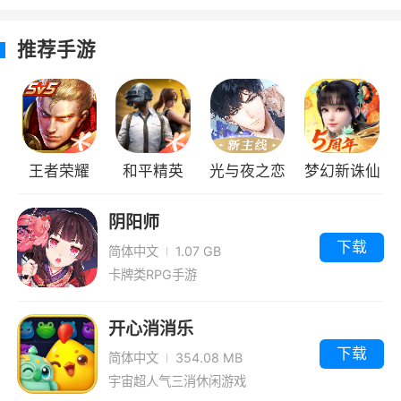
推荐手游
王者荣耀
和平精英
光与夜之恋
梦幻新诛仙
阴阳师
下载
简体中文
1.07 GB
卡牌类RPG手游
开心消消乐
下载
简体中文
354.08 MB
宇宙超人气三消休闲游戏