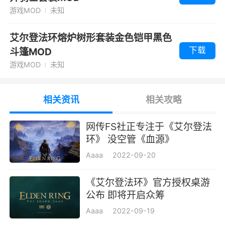
游戏MOD
未知
艾尔登法环熔炉树形套装金色铠甲黑色
下载
斗篷MOD
游戏MOD
未知
相关资讯
相关攻略
网传FS社正专注于《艾尔登法
环》 没空管《血源》
Aaaa
2022-09-20
《艾尔登法环》官方授权桌游
公布 即将开启众筹
Aaaa
2022-09-19