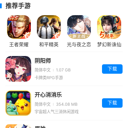
斗决策上的挑战，那你算是找错游戏了。这游戏
推荐手游
并不拿恐怖元素当卖点（对于恐怖游戏玩家而言
太小儿科了），深度战术玩家也不可能从它相对
休闲的战斗系统里找到快乐。
这游戏的核心完全在于动画和剧情，游戏内
王者荣耀
和平精英
光与夜之恋
梦幻新诛仙
所有元素都和剧情背景高度关联，最后高潮部分
的表现形式非常巧妙，所以我建议当作番剧来
阴阳师
玩。
下载
简体中文
1.07 GB
卡牌类RPG手游
游戏视频
开心消消乐
下载
简体中文
354.08 MB
宇宙超人气三消休闲游戏