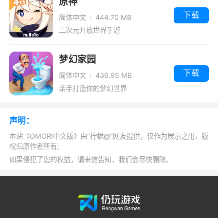
原神
下载
简体中文
444.70 MB
二次元开放世界手游
梦幻家园
下载
简体中文
436.95 MB
亲手打造你的梦幻世界
声明：
本站《OMORI中文版》由"柠栀@"网友提供，仅作为展示之用，版
权归原作者所有;
如果侵犯了您的权益，请来信告知，我们会尽快删除。