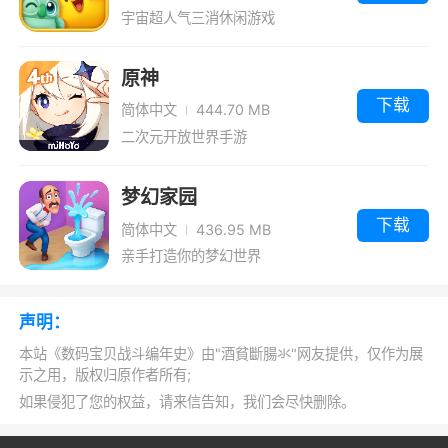
宇宙超人气三消休闲游戏
3、可供解锁的隐藏人物。
原神
4、酷炫的战斗特效。
下载
简体中文
444.70 MB
5、不同的实用道具。
二次元开放世界手游
游戏道具
梦幻家园
1、炸弹：对于新手来说，这种东西总是那么
下载
简体中文
436.95 MB
诱人，一个黑色的球，看着像巧克力，其实，上
亲手打造你的梦幻世界
面表明着骷髅标志，这是炸弹！炸弹随机在单人
通关模式、单人练习模式、多人比赛模式中出
声明：
现，地图不同，出现位置不同，但只会出现在其
本站《数码宝贝战斗编年史》由"酒貧斷腸氺"网友提供，仅作为展
相应位置。
示之用，版权归原作者所有;
如果侵犯了您的权益，请来信告知，我们会尽快删除。
炸弹很可怕，由于它可以造成持续性伤害，