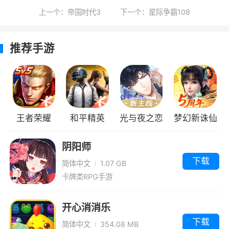
功能，玩家可与朋友一同在包括丛林、火山、雪
上一个：帝国时代3
下一个：星际争霸108
地、瀑布、工厂、钻油平台、西部小镇等10种各
具特色的舞台上，使用自己喜爱的数码宝贝，施
推荐手游
展连续技与必杀技展开精彩的大乱斗对战。
练习模式与多人乱斗模式类似，一样可以接
受1～4名玩家参与，但在游戏进行中每个角色的
HP会不断的自动补充，所有玩家都不会出局，故
王者荣耀
和平精英
光与夜之恋
梦幻新诛仙
可以大胆尝试各种招式与玩法，并提供玩家熟悉
游戏的系统与各种数码宝贝的操作方式。
阴阳师
下载
简体中文
1.07 GB
游戏特色
卡牌类RPG手游
1、19只强力的数码宝贝，并包含了他们的
个个进化形态。
开心消消乐
下载
简体中文
354.08 MB
2、三种不同的游戏模式。