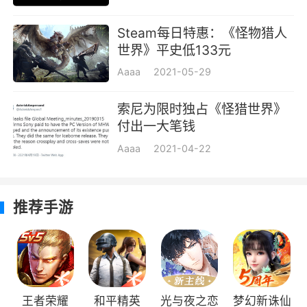
具，每种装具的效果都不同，使用方法与道具相
Steam每日特惠：《怪物猎人
同。
世界》平史低133元
随行艾
路
Aaaa
2021-05-29
猎人狩猎时的拍挡，擅长攻击丶回复等支援
索尼为限时独占《怪猎世界》
工作，是个虽然细小却可靠的拍挡。作为调查员
付出一大笔钱
的一员，与猎人一同乘船，来到这个新大陆。
Aaaa
2021-04-22
人物介绍
接待员：和猎人一起行动，总结了庞大的调
推荐手游
查内容的编纂者。由于公会的推荐以及其怀揣的
热情来到新大陆。是个聪明又开朗的人。“迷茫的
话，就吃东西吧！"是她的口头禅，无论遇到什么
困难也能勇往直前。在去往新大陆的航程中，邂
王者荣耀
和平精英
光与夜之恋
梦幻新诛仙