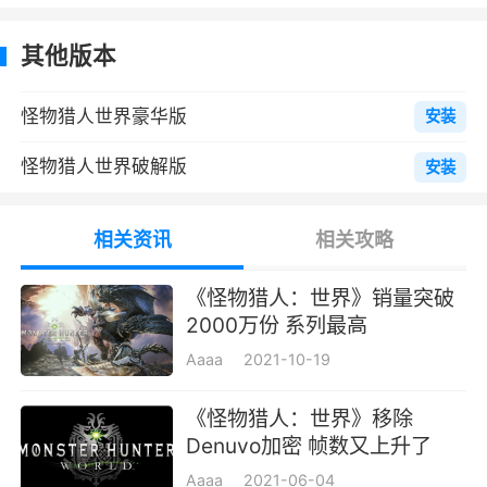
共有14种武器可供选择使用，每款均有它各
其他版本
自的特色与用途。选用多款武器，还是把一款武
器用至极致，则取决於猎人的喜好。
怪物猎人世界豪华版
安装
导虫
怪物猎人世界破解版
安装
魔物的足印和爪痕等踪迹遍布在四周，你的
导虫会记得魔物的气味并带领你寻找它们。当你
相关资讯
相关攻略
搜集得愈多踪迹，导虫便能为你带来更多资讯。
《怪物猎人：世界》销量突破
投射器
2000万份 系列最高
是可以作为武器使用的猎人新装备。射中发
Aaaa
2021-10-19
光的楔虫就可以钩住它来移动。
《怪物猎人：世界》移除
特殊装备
Denuvo加密 帧数又上升了
使用後会在一定时间内发动特殊技能的装
Aaaa
2021-06-04