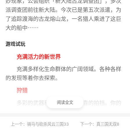
妙现象，公会组织「新大陆古龙调查团」，多次
派调查团前往新大陆。今次已是第五次派遣，为
了追踪渡海的古龙熔山龙，一名猎人乘进了这巨
大的船中⋯⋯
游戏试玩
充满活力的新世界
充满多样化生命群体的广阔领域。各种各样
的发现等着你去探索。
狩猎
多彩的武器和装备，还有可靠的拍挡。你的
阅读全文
装备赋予你力量去开发这个未知的新世界。
各种武器种类
上一个：骑马与砍杀风云三国33
下一个：真三国无双8