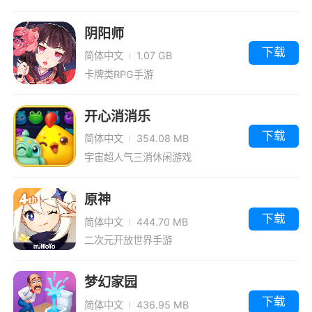
逅了那位命中注定的猎人。
阴阳师
总司令：调查团的总指挥官。四十年前来到
下载
了新大陆。作为人数尚少的第一期团的成员，凭
简体中文
1.07 GB
卡牌类RPG手游
借着丰高的经验冷静地指示着调查团，时而又用
大胆的策骼引导着调查团，赢得了调查员们衷心
开心消消乐
的信赖。
下载
简体中文
354.08 MB
阳光的推荐组员：第五期团推荐组的一员，
宇宙超人气三消休闲游戏
一个很会搞怪的人。虽然看着给人很不靠谱的感
觉，实际上在调查和狩猎中往往会运用敏锐的洞
原神
察力抓住每一个机遇。有着完成了许多特殊任务
下载
简体中文
444.70 MB
的优秀成绩。
二次元开放世界手游
好胜的推荐组员：作为第五期团推荐组的一
梦幻家园
员，来到新大陆的编纂者，也是阳光的推荐组员
下载
简体中文
436.95 MB
的搭档，钻研了各种各样的学术书籍，拥有广泛