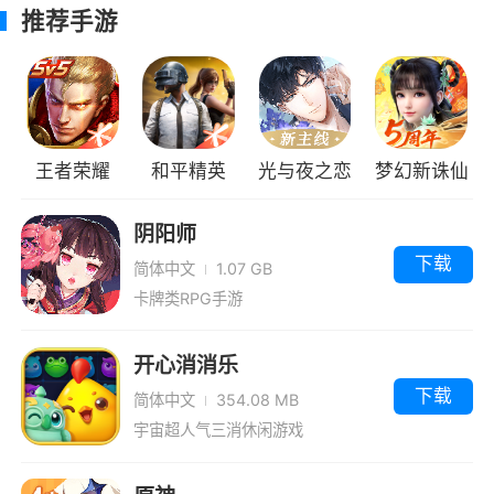
推荐手游
作，颇具特色，游戏世界光影丰富，神秘而特
别。喜欢的玩家快来下载试试看吧！
游戏视频
王者荣耀
和平精英
光与夜之恋
梦幻新诛仙
阴阳师
下载
简体中文
1.07 GB
卡牌类RPG手游
开心消消乐
下载
简体中文
354.08 MB
宇宙超人气三消休闲游戏