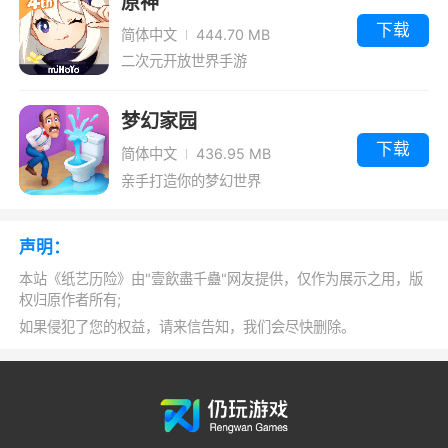
原神
下载
简体中文
444.70 MB
二次元开放世界手游
梦幻家园
下载
简体中文
436.95 MB
亲手打造你的梦幻世界
声明：
本站《纸艺历险》由"壹飲盡千蠱"网友提供，仅作为展示之用，版
权归原作者所有;
如果侵犯了您的权益，请来信告知，我们会尽快删除。