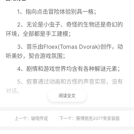
1、指向点击冒险体验别具一格；
2、无论是小虫子、奇怪的生物还是奇幻的
环境，全部都是手工建模；
3、音乐由Floex(Tomas Dvorak)创作，动
听美妙，契合游戏氛围；
4、剧情和游戏世界均含有各种解谜元素；
5、叙事通过动画和古怪的声音实现，没有
对话。
阅读全文
游戏评价
上一个：破晓传说
下一个：赛博朋克2077免安装版
这是一款手工建模的解谜冒险游戏，游戏模
型全部采用纸雕工艺制作。游戏音乐由Floex创