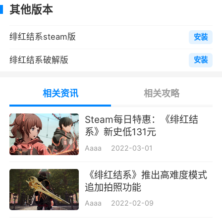
其他版本
异」。对付通常武器也无法造成伤害的怪异，运
用超脑力来对抗吧。
绯红结系steam版
安装
脑部高度发展的未来世界
绯红结系破解版
安装
以「脑部」高度发展的人类获得特殊力量
「脑力」的未来世界「新日向」为舞台。成为操
相关资讯
相关攻略
控非凡力量的超脑力者，恣意驰骋脑部庞克的世
界吧。
Steam每日特惠：《绯红结
系》新史低131元
体验双主角的故事
Aaaa
2022-03-01
结人皇与重兰德尔。采用皆能操控「念力」
的两位超脑力者视角，享受戏剧性的故事。
《绯红结系》推出高难度模式
追加拍照功能
预购奖励
Aaaa
2022-02-09