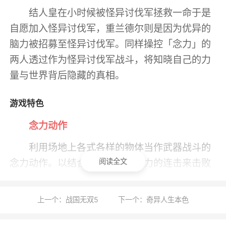
结人皇在小时候被怪异讨伐军拯救一命于是
自愿加入怪异讨伐军，重兰德尔则是因为优异的
脑力被招募至怪异讨伐军。同样操控「念力」的
两人透过作为怪异讨伐军战斗，将知晓自己的力
量与世界背后隐藏的真相。
游戏特色
念力动作
利用场地上各式各样的物体当作武器战斗的
念力动作。以结合武器斩击与念力的连击来击败
阅读全文
敌人吧。
讨伐怪异
上一个：战国无双5
下一个：奇异人生本色
从天而降、吞食人类脑部的异形生命体「怪