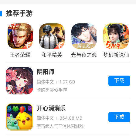
定在未来都市，以念力为主要攻击方式，部分敌
人具有很高的挑战性，需要不断练习才能通关，
推荐手游
喜欢的玩家快来下载试试看吧！
游戏视频
王者荣耀
和平精英
光与夜之恋
梦幻新诛仙
阴阳师
下载
简体中文
1.07 GB
卡牌类RPG手游
开心消消乐
下载
简体中文
354.08 MB
宇宙超人气三消休闲游戏