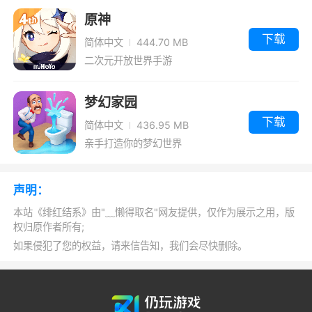
原神
下载
简体中文
444.70 MB
二次元开放世界手游
梦幻家园
下载
简体中文
436.95 MB
亲手打造你的梦幻世界
声明：
本站《绯红结系》由"﹏懒得取名"网友提供，仅作为展示之用，版
权归原作者所有;
如果侵犯了您的权益，请来信告知，我们会尽快删除。