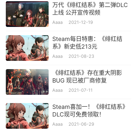
追加附属品「肩上的吐吐神」11种套组
万代《绯红结系》第二弹DLC
上线 公开宣传视频
追加服装「特殊服装-音-」全角色套组
Aaaa
2021-12-19
追加附属品「脸部视觉影像 刻印」
Steam每日特惠：《绯红结
追加附属品「捕梦网」
系》新史低213元
Aaaa
2021-08-23
游戏玩法
此为以脑部与科技蓬勃发展的世界为舞台，
《绯红结系》存在重大阴影
可以置身体验运用自身「念力」与伙伴们的形形
BUG 现已被厂商修复
色色力量战斗的超脑力动作，以及采用双主角视
Aaaa
2021-07-11
角描写的扎实故事剧情的「超脑力动作RPG」。
Steam喜加一！《绯红结系》
DLC现可免费领取！
游戏评价
Aaaa
2021-06-29
这是一款日系风格的动作冒险游戏，游戏设