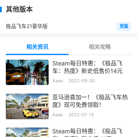
的声望值。不过到了夜间，警方也会更加拼命，
其他版本
随着玩家的热度等级提高，你也将成为警察的追
捕目标。随着热度飙升，他们也会尽全力阻止
极品飞车21豪华版
安装
你，甚至可能会派出直升机或重装警车对你进行
拦截。
相关资讯
相关攻略
配件介绍
Steam每日特惠：《极品飞
车：热度》新史低售价14元
传动轴
：提升加速性能，影响加速度以及最
高速度。
Aaaa
2022-09-30
ECU
：电子元件，提升起步性能，影响加速
亚马逊喜加一！《极品飞车热
度以及最高速度。
度》现可免费领取！
Aaaa
2022-07-13
冷却
：散热系统，影响加速度以及最高速
度。
Steam每日特惠：《极品飞