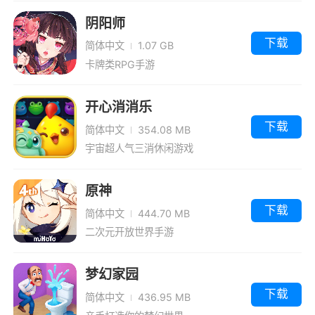
游戏视频
阴阳师
下载
简体中文
1.07 GB
卡牌类RPG手游
开心消消乐
下载
简体中文
354.08 MB
宇宙超人气三消休闲游戏
原神
下载
简体中文
444.70 MB
二次元开放世界手游
梦幻家园
下载
简体中文
436.95 MB