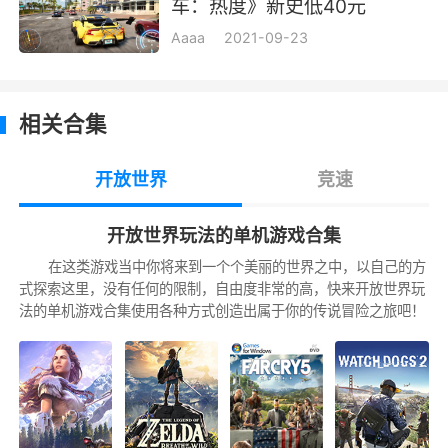
车：热度》新史低40元
排气管
：改善排气循环，影响加速度以及最
高速度。
Aaaa
2021-09-23
涡轮增压
：大部分零件均为提升加速度，降
低最高速度或者与之前持平。
相关合集
氮气
：喷射系统，大型的喷的多数量少，小
开放世界
竞速
型的喷的快数量多，自己做取舍吧。
悬挂
：影响加速度以及最高速度，适当改变
开放世界玩法的单机游戏合集
车辆的地形适应性。
在这类游戏当中你将来到一个个美丽的世界之中，以自己的方
式探索这里，没有任何的限制，自由度非常的高，快来开放世界玩
刹车
：影响刹车效率，与漂移性能直接挂
法的单机游戏合集使用各种方式创造出属于你的传说冒险之旅吧！
钩。
轮胎
：轮胎会影响车辆对地面的摩擦力控
制，同时还能强化车胎对钉刺等路障的抗性。