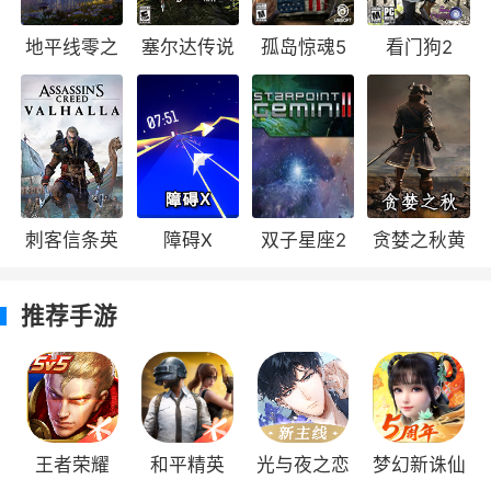
离合器
：提升加速性能，影响加速度。
地平线零之
塞尔达传说
孤岛惊魂5
看门狗2
变速箱
：影响车辆挂挡时的速度损失率（加
速性能）。
曙光
荒野之息
差速器
：影响加速度以及最高速度，适当改
变车辆的地形适应性。
游戏评价
刺客信条英
障碍X
双子星座2
贪婪之秋黄
枪车球一只都是广大游戏爱好者们钟爱的三
灵殿
金版
个类型，极品飞车系列更是从1995年推出首款作
推荐手游
品以来就广受玩家的喜爱，在这一次的作品中，
可以见到各种知名的车辆品牌供玩家自由挑选，
独特的白天黑色模式更是添加了更多的趣味性，
喜欢的玩家快来下载试试看吧！
王者荣耀
和平精英
光与夜之恋
梦幻新诛仙