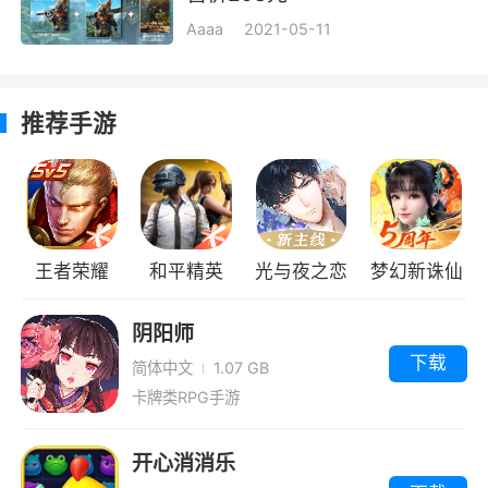
Aaaa
2021-05-11
推荐手游
王者荣耀
和平精英
光与夜之恋
梦幻新诛仙
阴阳师
下载
简体中文
1.07 GB
卡牌类RPG手游
开心消消乐