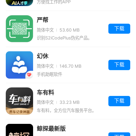
方便找工作的APP
严帮
下载
简体中文
53.60 MB
识别S2iCodePlus伪劣产品。
幻休
下载
简体中文
146.70 MB
手机助眠软件
车有料
下载
简体中文
33.23 MB
车有料，全方位汽车服务平台。
鲸探最新版