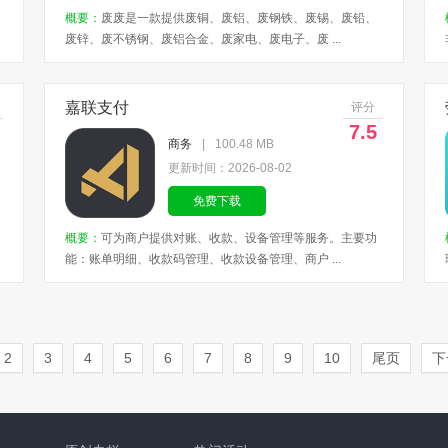
概要：
废废是一款提供废铜、废铝、废钢铁、废锡、废铅、
废锌、废不锈钢、废铝合金、废家电、废电子、废 ...
嘉联支付
评分
7.5
商务
|
100.48 MB
更新时间：2026-08-02
免费下载
概要：
可为商户提供对账、收款、设备管理等服务。主要功
能：账单明细、收款码管理、收款设备管理、商户 ...
2
3
4
5
6
7
8
9
10
尾页
下