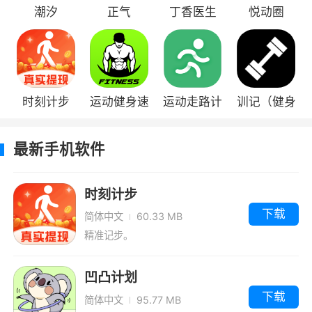
潮汐
正气
丁香医生
悦动圈
时刻计步
运动健身速
运动走路计
训记（健身
成fit
步器
锻炼）
最新手机软件
时刻计步
下载
简体中文
60.33 MB
精准记步。
凹凸计划
下载
简体中文
95.77 MB