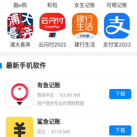
融e购
和包
女生记账
可萌记账
浦大喜奔
云闪付2022
建行生活
支付宝2022
版
2022版
版
最新手机软件
有鱼记账
下载
简体中文
83.88 MB
用户提供专业的理财数据
鲨鱼记账
下载
英文
87.19 MB