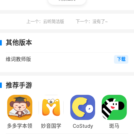
学习算法，根据用户的学习情况和效果，自动调
整词汇的复习频率和难度，帮助用户更高效地掌
上一个：云听简洁版
下一个：没有了~
握词汇
6、发现精华：八大分类，内容丰富，尽情
其他版本
观看
维词教师版
下载
小编评价
1、更加贴合教材跟考纲，让你的学生能够得
推荐手游
到更大的帮助，全面化辅助教学，让你如虎添
翼。赶快来下载吧
2、旨在帮助用户提升英语单词记忆和应用
能力。用户通过使用该软件，可以方便地查找和
多多学本领
妙音国学
CoStudy
斑马
学习各种英语单词，并在学习过程中融入了记忆