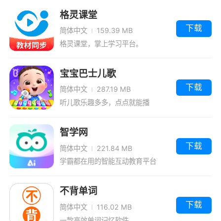
曲线算法，以提高用户记忆效果。同时，该软件
格灵课堂
还提供了多种学习模式和练习题目，使用户无论
下载
简体中文
159.39 MB
是在词汇的理解、拼写还是运用方面都能够得到
格灵课堂，掌上学习平台。
有效的训练
3、能够多维度场景覆盖英语教学，为学生
宝宝巴士儿歌
们提供更加简便的提分方式
下载
简体中文
287.19 MB
听儿歌乐趣多多，点点就能播
更新日志
智学网
数据更新，用户体验优化
下载
简体中文
221.84 MB
学霸都在用的智能互动教育平台
不背单词
下载
简体中文
116.02 MB
一款高效单词记忆软件。