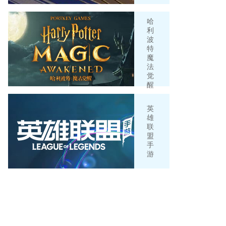
哈
利
波
特
魔
法
觉
醒
英
雄
联
盟
手
游