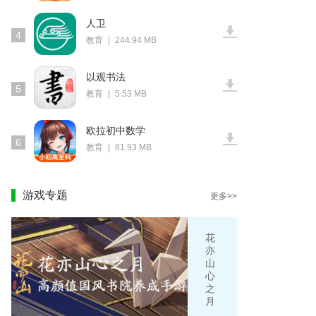
人卫
4
教育
|
244.94 MB
以观书法
5
教育
|
5.53 MB
欧拉初中数学
6
教育
|
81.93 MB
游戏专题
更多>>
花
亦
山
心
之
月