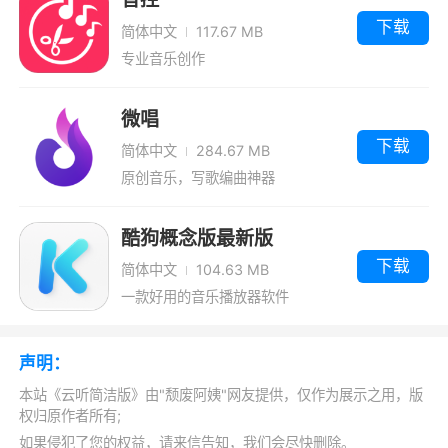
5、央视广播电视台的手机客户端应用，实
下载
简体中文
117.67 MB
现了移动化的场景的使用，为用户提供优质的广
专业音乐创作
播服务
微唱
小编评价
下载
简体中文
284.67 MB
原创音乐，写歌编曲神器
1、该软件提供的所有资源供您直接打开和观
看，并且在整个过程中没有任何追逐，小说的资
酷狗概念版最新版
源很多
下载
简体中文
104.63 MB
2、这是一款由中央人民广播电台打造的电
一款好用的音乐播放器软件
台音频手机应用，更好地进行音乐音频内容的传
播，为大家带来了优质的音频内容，更好地进行
声明：
音频内容的娱乐，更好地丰富你耳朵的内容，让
本站《云听简洁版》由"颓废阿姨"网友提供，仅作为展示之用，版
大家的娱乐生活更加美好幸福
权归原作者所有;
如果侵犯了您的权益，请来信告知，我们会尽快删除。