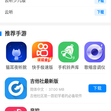
云听少儿版
下载
4、有着真实的AI说书体验，能够让大家感
受到非常真实的人工说书。
云听
下载
软件特色
推荐手游
1、这样你阅读起来会轻松一些，专门为一些
发烧书友打造的福利基地
2、海量的优质音频节目，能够为户提供数
万的精品节目，包括了：情感电台、历史人文、
猫耳夜听脱
快手极速版
手机铃声库
歌唱音调仪
健康财经等等
单版
最新版
3、还有云听声工厂打造的百余部优质有声
吉他社最新版
书、通识讲堂持续上新
下载
简体中文
37.00 MB
吉他社区是一款初学者的必备软件
4、中国诗词小课听相声游中国中小学语文
示范诵读库
音控