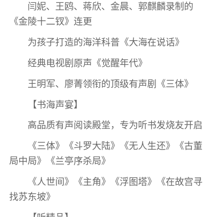
闫妮、王鸥、蒋欣、金晨、郭麒麟录制的
《金陵十二钗》连更
为孩子打造的海洋科普《大海在说话》
经典电视剧原声《觉醒年代》
王明军、廖菁领衔的顶级有声剧《三体》
【书海声宴】
高品质有声阅读殿堂，专为听书发烧友开启
《三体》《斗罗大陆》《无人生还》《古董
局中局》《兰亭序杀局》
《人世间》《主角》《浮图塔》《在故宫寻
找苏东坡》