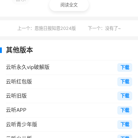
阅读全文
《中国诗词小课》《给孩子们的音乐课》
《听相声游中国》
上一个：恩施日报知恩2024版
下一个：没有了~
《中小学语文示范诵读库》《听相声学成
语》《成语好逗》
其他版本
软件功能
云听永久vip破解版
下载
1、有各种类型的小说资源，让喜欢看小说的
云听红包版
下载
人能找到喜欢的书。
2、随时随地一键播放小说的朗读语音，精
云听旧版
下载
彩的内容很快就会出现在你眼前。
云听APP
下载
3、播音员录制的音频小说不是手机音频朗
云听青少年版
下载
读，而是更丰富朗读内容。