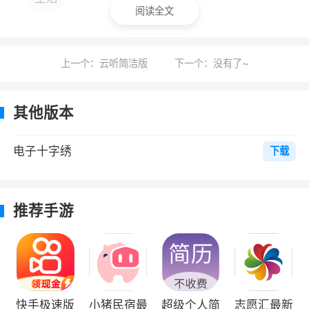
阅读全文
繁琐的软件操作浪费时间
4、我们有一个专门的共享社区，用户可以
上一个：云听简洁版
下一个：没有了~
在这里发布自己的作品并与其他用户交流，同时
在社区内获得更多灵感和设计想法
其他版本
小编评价
电子十字绣
下载
1、电子十字绣最新版让大家随时随地在手机
上进行虚拟十字绣，在软件内学习一些刺秀的教
程，能够学习更多的技巧，在这里练习刺秀的手
推荐手游
法，让大家能够获得更好的体验，软件内的作品
也非常多，大家可以一一查看
2、十字绣是用绣线搭十字，对照图案进行
刺绣的一种刺绣方法，它的绣法简单，人人都可
快手极速版
小猪民宿最
超级个人简
志愿汇最新