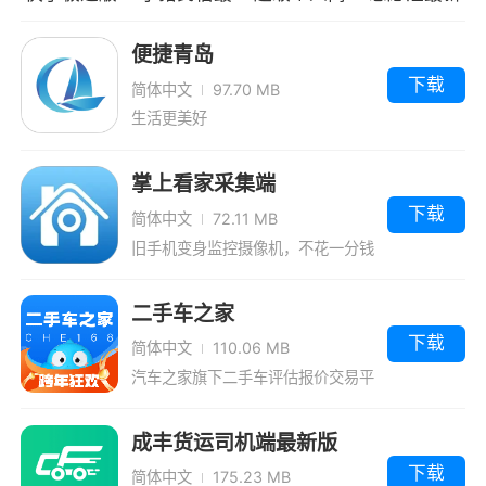
以掌握
新版
历模板最新
版
便捷青岛
3、用户可以在这里学习到很多电子十字绣
版
下载
简体中文
97.70 MB
方面的专业知识内容，教学课程资源丰富齐全，
生活更美好
还可以分享自己的电子十字绣作品
掌上看家采集端
下载
简体中文
72.11 MB
旧手机变身监控摄像机，不花一分钱
打造自己的远程视频监控系统
二手车之家
下载
简体中文
110.06 MB
汽车之家旗下二手车评估报价交易平
台
成丰货运司机端最新版
下载
简体中文
175.23 MB