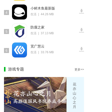
小鲜木鱼最新版
4
生活
|
44.26 MB
防腐之家
5
生活
|
37.13 MB
宽广慧云
6
生活
|
33.76 MB
游戏专题
更多>>
花
亦
山
心
之
月