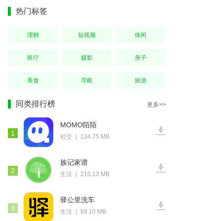
热门标签
理财
短视频
休闲
医疗
摄影
亲子
美食
导航
旅游
同类排行榜
更多>>
MOMO陌陌
1
社交
|
134.75 MB
族记家谱
2
生活
|
210.13 MB
驿公里洗车
3
生活
|
69.10 MB