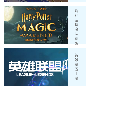
哈
利
波
特
魔
法
觉
醒
英
雄
联
盟
手
游