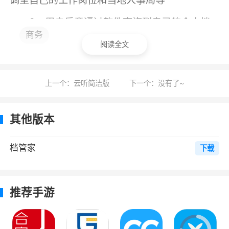
调至自己的工作岗位和当地人事局等
2、用户乐意通过软件查询到自己的个人档
商务
案，还可以使用手机办理相关的档案管业务哦，
阅读全文
欢迎下载体验~
更新日志
上一个：云听简洁版
下一个：没有了~
档管家2.0版本发版了~
其他版本
新的首页，助你一步找到所需业务；
更新了档案课堂，有什么不会的直接看吧；
档管家
下载
更新了资讯及业务指引等；
推荐手游
修复了已知bug。